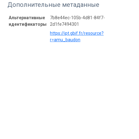
Дополнительные метаданные
Альтернативные
7b8e44ec-105b-4d81-84f7-
идентификаторы
2d1fe7494301
https://ipt.gbif.fr/resource?
r=amu_baudon