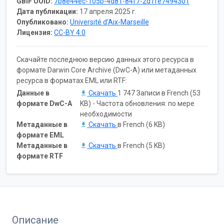
GBIF UUID:
7b8e44ec-105b-4d81-84f7-2d1fe7494301
Дата публикации:
17 апреля 2025 г.
Опубликовано:
Université d’Aix-Marseille
Лицензия:
CC-BY 4.0
Скачайте последнюю версию данных этого ресурса в
формате Darwin Core Archive (DwC-A) или метаданных
ресурса в форматах EML или RTF:
Данные в
Скачать
1 747 Записи в French (53
формате DwC-A
KB) - Частота обновления: по мере
необходимости
Метаданные в
Скачать
в French (6 KB)
формате EML
Метаданные в
Скачать
в French (5 KB)
формате RTF
Описание