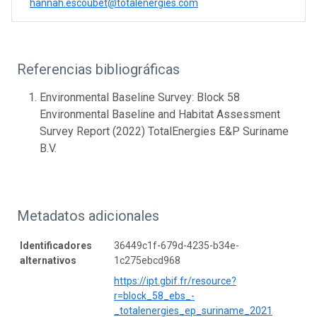
hannah.escoubet@totalenergies.com
Referencias bibliográficas
Environmental Baseline Survey: Block 58
Environmental Baseline and Habitat Assessment
Survey Report (2022) TotalEnergies E&P Suriname
B.V.
Metadatos adicionales
Identificadores
36449c1f-679d-4235-b34e-
alternativos
1c275ebcd968
https://ipt.gbif.fr/resource?
r=block_58_ebs_-
_totalenergies_ep_suriname_2021