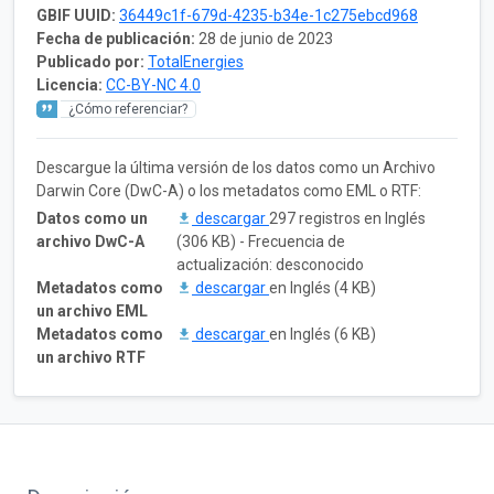
GBIF UUID:
36449c1f-679d-4235-b34e-1c275ebcd968
Fecha de publicación:
28 de junio de 2023
Publicado por:
TotalEnergies
Licencia:
CC-BY-NC 4.0
¿Cómo referenciar?
Descargue la última versión de los datos como un Archivo
Darwin Core (DwC-A) o los metadatos como EML o RTF:
Datos como un
descargar
297 registros en Inglés
archivo DwC-A
(306 KB) - Frecuencia de
actualización: desconocido
Metadatos como
descargar
en Inglés (4 KB)
un archivo EML
Metadatos como
descargar
en Inglés (6 KB)
un archivo RTF