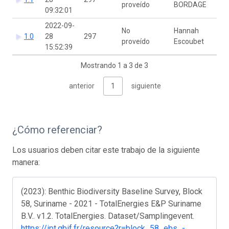
proveído
BORDAGE
09:32:01
2022-09-
No
Hannah
1.0
28
297
proveído
Escoubet
15:52:39
Mostrando 1 a 3 de 3
anterior
1
siguiente
¿Cómo referenciar?
Los usuarios deben citar este trabajo de la siguiente
manera:
(2023): Benthic Biodiversity Baseline Survey, Block
58, Suriname - 2021 - TotalEnergies E&P Suriname
B.V.. v1.2. TotalEnergies. Dataset/Samplingevent.
https://ipt.gbif.fr/resource?r=block_58_ebs_-