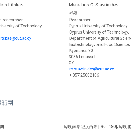
lios Litskas
Menelaos C. Stavrinides
出處
e researcher
Researcher
iversity of Technology
Cyprus University of Technology
Cyprus University of Technology,
.litskas@cut.ac.cy
Department of Agricultural Scien
Biotechnology and Food Science, 
Kyprianos 30
3036 Limassol
CY
m.stavrinides@cut.ac.cy
+ 357 25002186
蓋範圍
圍
緯度南界 經度西界 [-90, -180], 緯度北