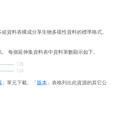
或多組資料表構成分享生物多樣性資料的標準格式。
訊。 每個延伸集資料表中資料筆數顯示如下。
126
126
載
」單元下載。「
版本
」表格列出此資源的其它公