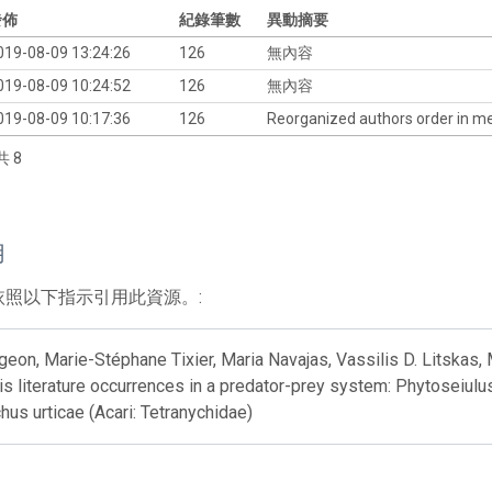
發佈
紀錄筆數
異動摘要
019-08-09 13:24:26
126
無內容
019-08-09 10:24:52
126
無內容
019-08-09 10:17:36
126
Reorganized authors order in m
共 8
用
依照以下指示引用此資源。:
geon, Marie-Stéphane Tixier, Maria Navajas, Vassilis D. Litskas,
is literature occurrences in a predator-prey system: Phytoseiulus
hus urticae (Acari: Tetranychidae)