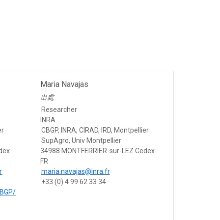
Maria Navajas
出處
Researcher
INRA
er
CBGP, INRA, CIRAD, IRD, Montpellier
SupAgro, Univ Montpellier
dex
34988 MONTFERRIER-sur-LEZ Cedex
FR
r
maria.navajas@inra.fr
+33 (0) 4 99 62 33 34
CBGP/