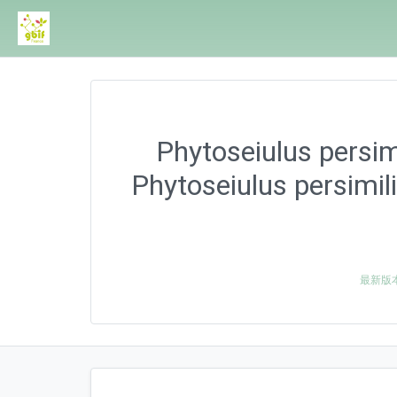
Phytoseiulus persimi
Phytoseiulus persimili
最新版本 