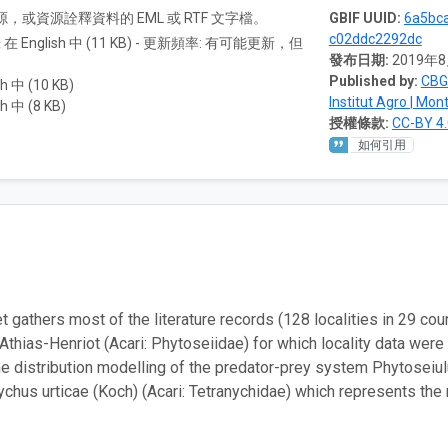
A) 資源，或資源詮釋資料的 EML 或 RTF 文字檔。
GBIF UUID:
6a5bc
c02ddc2292dc
 在 English 中 (11 KB) - 更新頻率: 有可能更新，但
發布日期:
2019年
Published by:
CBGP
h 中 (10 KB)
Institut Agro | Mont
h 中 (8 KB)
授權條款:
CC-BY 4.
如何引用
t gathers most of the literature records (128 localities in 29 co
 Athias-Henriot (Acari: Phytoseiidae) for which locality data wer
he distribution modelling of the predator-prey system Phytoseiul
ychus urticae (Koch) (Acari: Tetranychidae) which represents 