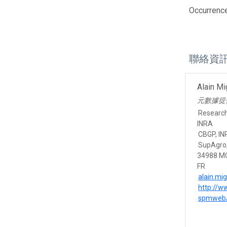
Occurrenc
聯絡資
Alain M
元數據提
Researc
INRA
CBGP, INR
SupAgro,
34988 M
FR
alain.mi
http://w
spmweb