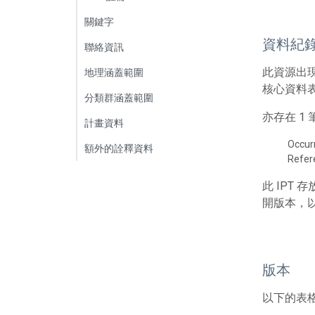
關鍵字
資料紀
聯絡資訊
此資源出
地理涵蓋範圍
核心資料表
分類群涵蓋範圍
亦存在 
計畫資料
Occur
額外的詮釋資料
Refe
此 IPT
開版本，
版本
以下的表