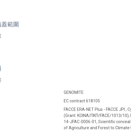
涵蓋範圍
述
料
述
GENOMITE
EC contract 618105
FACCE ERA-NET Plus - FACCE JPI , C
(Grant: KOINA/ΠΚΠ/FACE/1013/10), 
14-JFAC-0006-01, Scientific conce
of Agriculture and Forest to Climate