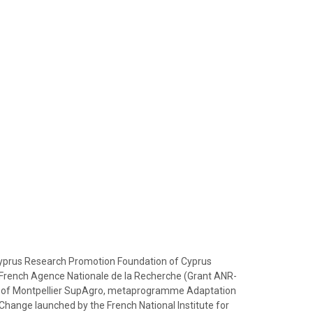
yprus Research Promotion Foundation of Cyprus
French Agence Nationale de la Recherche (Grant ANR-
al of Montpellier SupAgro, metaprogramme Adaptation
 Change launched by the French National Institute for