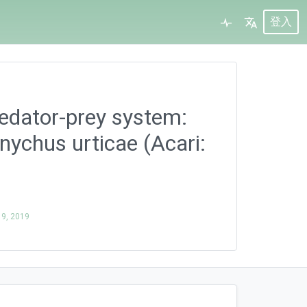
登入
predator-prey system:
anychus urticae (Acari:
9, 2019