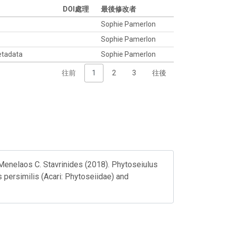
DOI處理
最後修改者
Sophie Pamerlon
Sophie Pamerlon
etadata
Sophie Pamerlon
往前
1
2
3
往後
 Menelaos C. Stavrinides (2018). Phytoseiulus
 persimilis (Acari: Phytoseiidae) and