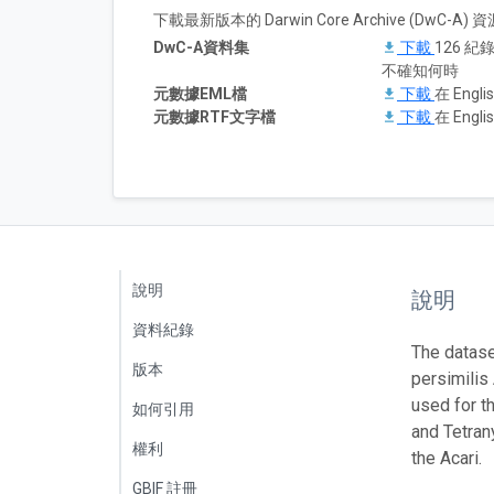
下載最新版本的 Darwin Core Archive (DwC-
DwC-A資料集
下載
126 紀錄
不確知何時
元數據EML檔
下載
在 Englis
元數據RTF文字檔
下載
在 Englis
說明
說明
資料紀錄
The datase
版本
persimilis
used for t
如何引用
and Tetran
權利
the Acari.
GBIF 註冊