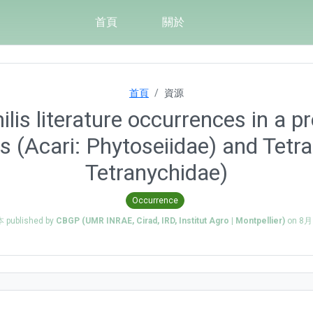
首頁
關於
首頁
資源
lis literature occurrences in a 
s (Acari: Phytoseiidae) and Tetr
Tetranychidae)
Occurrence
published by
CBGP (UMR INRAE, Cirad, IRD, Institut Agro | Montpellier)
on
8月 