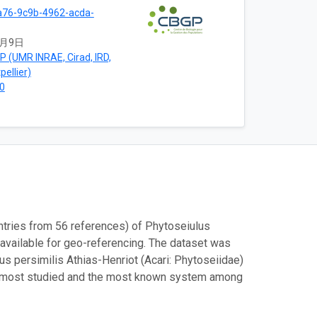
a76-9c9b-4962-acda-
8月9日
 (UMR INRAE, Cirad, IRD,
pellier)
0
untries from 56 references) of Phytoseiulus
e available for geo-referencing. The dataset was
us persimilis Athias-Henriot (Acari: Phytoseiidae)
the most studied and the most known system among