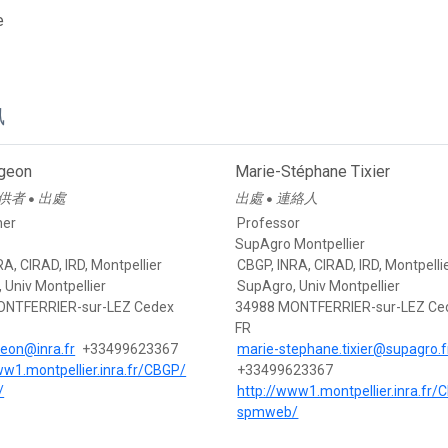
e
訊
igeon
Marie-Stéphane Tixier
供者
出處
出處
連絡人
●
●
her
Professor
SupAgro Montpellier
A, CIRAD, IRD, Montpellier
CBGP, INRA, CIRAD, IRD, Montpelli
 Univ Montpellier
SupAgro, Univ Montpellier
ONTFERRIER-sur-LEZ Cedex
34988 MONTFERRIER-sur-LEZ Ce
FR
geon@inra.fr
+33499623367
marie-stephane.tixier@supagro.f
ww1.montpellier.inra.fr/CBGP/
+33499623367
/
http://www1.montpellier.inra.fr/
spmweb/