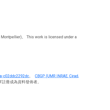
pellier)。 This work is licensed under a
da-c02ddc2292dc
。
CBGP (UMR INRAE, Cirad,
IF註冊成為資料發佈者。