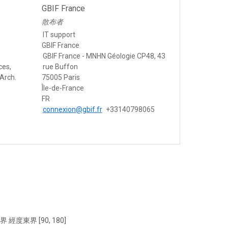
GBIF France
散布者
IT support
GBIF France
GBIF France - MNHN Géologie CP48, 43
ces,
rue Buffon
Arch.
75005 Paris
Île-de-France
FR
connexion@gbif.fr
+33140798065
界 經度東界 [90, 180]