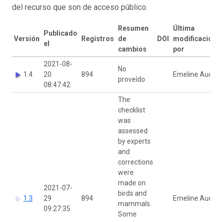
del recurso que son de acceso público.
Resumen
Última
Publicado
Versión
Registros
de
DOI
modificación
el
cambios
por
2021-08-
No
1.4
20
894
Emeline Auda
proveído
08:47:42
The
checklist
was
assessed
by experts
and
corrections
were
made on
2021-07-
birds and
1.3
29
894
Emeline Auda
mammals.
09:27:35
Some