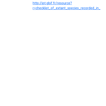
http://ipt.gbif.fr/resource?
r=checklist_of_extant_species_recorded_in_ch