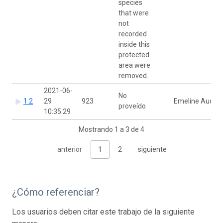
species
that were
not
recorded
inside this
protected
area were
removed.
2021-06-
No
1.2
29
923
Emeline Auda
proveído
10:35:29
Mostrando 1 a 3 de 4
anterior
1
2
siguiente
¿Cómo referenciar?
Los usuarios deben citar este trabajo de la siguiente