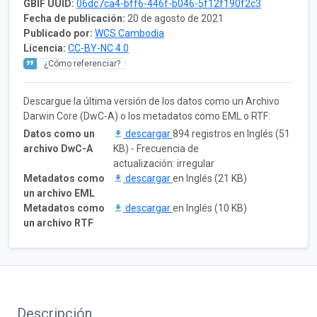
GBIF UUID:
06dc7ca4-bff6-446f-b046-5f12f190f2c3
Fecha de publicación:
20 de agosto de 2021
Publicado por:
WCS Cambodia
Licencia:
CC-BY-NC 4.0
¿Cómo referenciar?
Descargue la última versión de los datos como un Archivo
Darwin Core (DwC-A) o los metadatos como EML o RTF:
Datos como un
descargar
894 registros en Inglés (51
archivo DwC-A
KB) - Frecuencia de
actualización: irregular
Metadatos como
descargar
en Inglés (21 KB)
un archivo EML
Metadatos como
descargar
en Inglés (10 KB)
un archivo RTF
Descripción