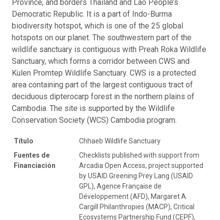
Province, and borders Thailand and Lao People’s
Democratic Republic. It is a part of Indo-Burma
biodiversity hotspot, which is one of the 25 global
hotspots on our planet. The southwestern part of the
wildlife sanctuary is contiguous with Preah Roka Wildlife
Sanctuary, which forms a corridor between CWS and
Kulen Promtep Wildlife Sanctuary. CWS is a protected
area containing part of the largest contiguous tract of
deciduous dipterocarp forest in the northern plains of
Cambodia. The site is supported by the Wildlife
Conservation Society (WCS) Cambodia program.
Título
Chhaeb Wildlife Sanctuary
Fuentes de
Checklists published with support from
Financiación
Arcadia Open Access, project supported
by USAID Greening Prey Lang (USAID
GPL), Agence Française de
Développement (AFD), Margaret A.
Cargill Philanthropies (MACP), Critical
Ecosystems Partnership Fund (CEPF),