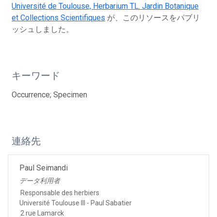
Université de Toulouse, Herbarium TL. Jardin Botanique
et Collections Scientifiques
が、このリソースをパブリ
ッシュしました。
キーワード
Occurrence; Specimen
連絡先
Paul Seimandi
データ利用者
Responsable des herbiers
Université Toulouse III - Paul Sabatier
2 rue Lamarck