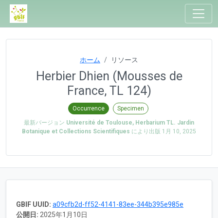
ホーム
リソース
Herbier Dhien (Mousses de
France, TL 124)
Occurrence
Specimen
最新バージョン
Université de Toulouse, Herbarium TL. Jardin
Botanique et Collections Scientifiques
により出版
1月 10, 2025
GBIF UUID:
a09cfb2d-ff52-4141-83ee-344b395e985e
公開日:
2025年1月10日