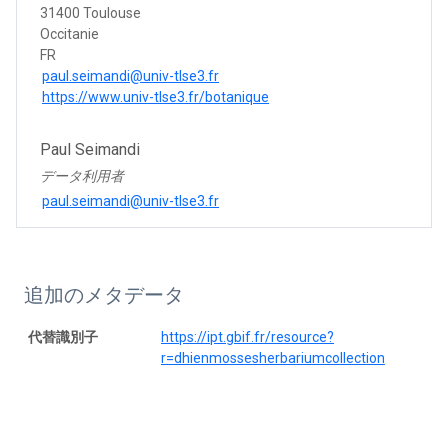
31400 Toulouse
Occitanie
FR
paul.seimandi@univ-tlse3.fr
https://www.univ-tlse3.fr/botanique
Paul Seimandi
データ利用者
paul.seimandi@univ-tlse3.fr
追加のメタデータ
代替識別子
https://ipt.gbif.fr/resource?
r=dhienmossesherbariumcollection