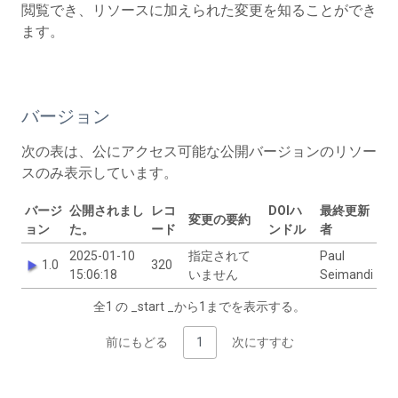
閲覧でき、リソースに加えられた変更を知ることができ
ます。
バージョン
次の表は、公にアクセス可能な公開バージョンのリソー
スのみ表示しています。
バージ
公開されまし
レコ
DOIハ
最終更新
変更の要約
ョン
た。
ード
ンドル
者
2025-01-10
指定されて
Paul
1.0
320
15:06:18
いません
Seimandi
全1 の _start _から1までを表示する。
前にもどる
1
次にすすむ