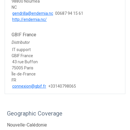
98800 Nouméa
NC
gendrilla@endemia.nc
00687 94 15 61
http://endemia.nc/
GBIF France
Distributor
IT support
GBIF France
43 rue Buffon
75005 Paris
Île-de-France
FR
connexion@gbif.fr
+33140798065
Geographic Coverage
Nouvelle-Calédonie