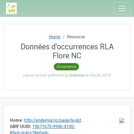
Home
Resource
Données d'occurrences RLA
Flore NC
Occurrence
Latest version published by
Endemia
on
Feb 26, 2018
Home:
http://endemia.nc/page/la-liste-rouge
GBIF UUID:
19671673-994b-4100-
89ed-dc4cc18e0adc