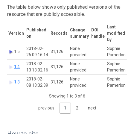
The table below shows only published versions of the
resource that are publicly accessible.
Last
Published
Change
DOI
Version
Records
modified
on
summary
handle
by
2018-02-
None
Sophie
1.5
31,126
26 09:16:14
provided
Pamerlon
2018-02-
None
Sophie
1.4
31,126
13 13:02:16
provided
Pamerlon
2018-02-
None
Sophie
1.3
31,126
08 13:32:39
provided
Pamerlon
Showing 1 to 3 of 6
previous
1
2
next
How to cite