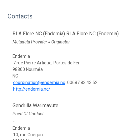
Contacts
RLA Flore NC (Endemia) RLA Flore NC (Endemia)
Metadata Provider
Originator
●
-
Endemia
7 rue Pierre Artigue, Portes de Fer
98800 Nouméa
NC
coordination@endemia.nc
00687 83 43 52
http://endemia.nc/
Gendrilla Warimavute
Point Of Contact
-
Endemia
10, rue Guégan