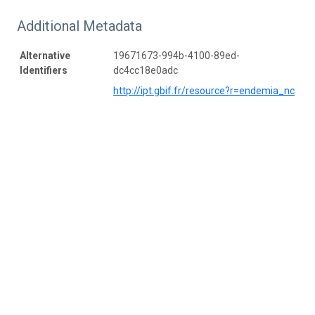
Additional Metadata
Alternative
19671673-994b-4100-89ed-
Identifiers
dc4cc18e0adc
http://ipt.gbif.fr/resource?r=endemia_nc