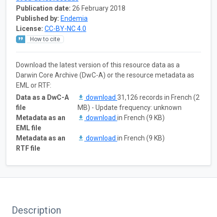
Publication date:
26 February 2018
Published by:
Endemia
License:
CC-BY-NC 4.0
How to cite
Download the latest version of this resource data as a
Darwin Core Archive (DwC-A) or the resource metadata as
EML or RTF:
Data as a DwC-A
download
31,126 records in French (2
file
MB) - Update frequency: unknown
Metadata as an
download
in French (9 KB)
EML file
Metadata as an
download
in French (9 KB)
RTF file
Description