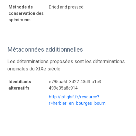
Méthode de
Dried and pressed
conservation des
spécimens
Métadonnées additionnelles
Les déterminations proposées sont les déterminations
originales du XIXe siècle
Identifiants
e795aa6f-3d22-43d3-a1c3-
alternatifs
499e35a8c914
http://ipt.gbif.fr/resource?
r=herbier_en_bourges_boum