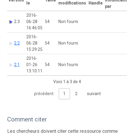
le
modifications
Handle
par
2016-
2.3
06-28
54
Non fourni
16:46:05
2016-
2.2
06-28
54
Non fourni
15:29:25
2016-
2.1
01-26
54
Non fourni
13:10:11
Voici 1 à 3 de 4
précédent
1
2
suivant
Comment citer
Les chercheurs doivent citer cette ressource comme