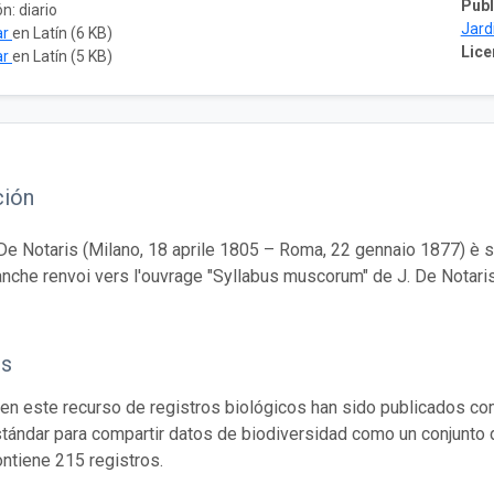
Publ
n: diario
Jard
ar
en Latín (6 KB)
Lice
ar
en Latín (5 KB)
ción
e Notaris (Milano, 18 aprile 1805 – Roma, 22 gennaio 1877) è st
nche renvoi vers l'ouvrage "Syllabus muscorum" de J. De Notari
os
en este recurso de registros biológicos han sido publicados co
tándar para compartir datos de biodiversidad como un conjunto 
ontiene 215 registros.