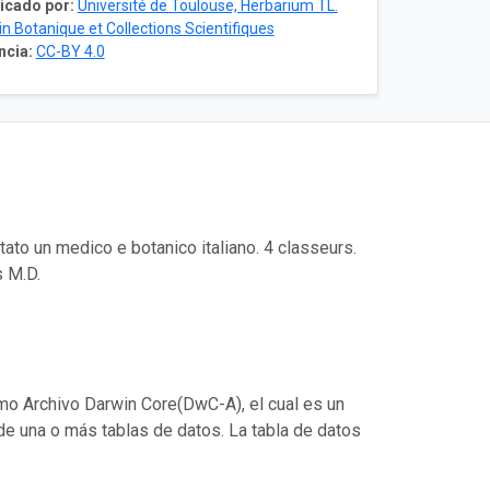
icado por:
Université de Toulouse, Herbarium TL.
in Botanique et Collections Scientifiques
ncia:
CC-BY 4.0
ato un medico e botanico italiano. 4 classeurs.
s M.D.
mo Archivo Darwin Core(DwC-A), el cual es un
de una o más tablas de datos. La tabla de datos