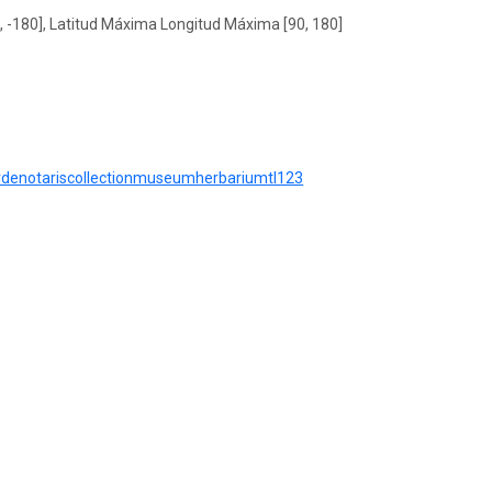
, -180], Latitud Máxima Longitud Máxima [90, 180]
bierdenotariscollectionmuseumherbariumtl123