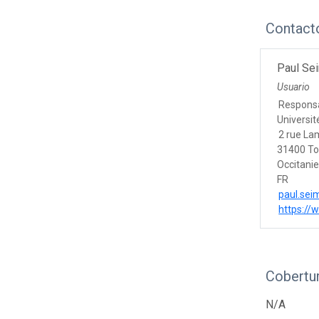
Contact
Paul Se
Usuario
Responsa
Universit
2 rue La
31400 To
Occitani
FR
paul.sei
https://
Cobertur
N/A