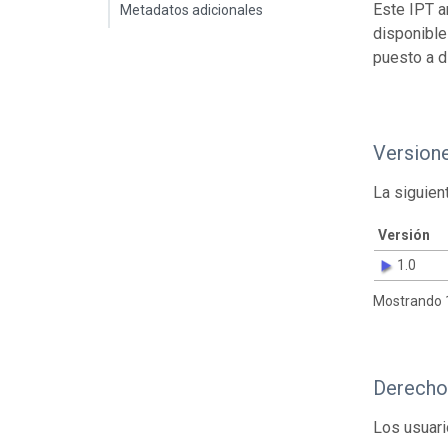
Este IPT a
Metadatos adicionales
disponible
puesto a d
Version
La siguien
Versión
1.0
Mostrando 1
Derecho
Los usuari