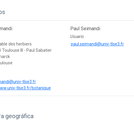
os
imandi
Paul Seimandi
Usuario
ble des herbiers
paul.seimandi@univ-tlse3.fr
é Toulouse III - Paul Sabatier
marck
ulouse
e
mandi@univ-tlse3.fr
www.univ-tlse3.fr/botanique
a geográfica