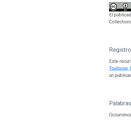
El publica
Collection
Registr
Este recur
Toulouse, 
un publica
Palabras
Occurrenc