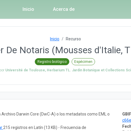
Inicio
Acerca de
Inicio
Recurso
r De Notaris (Mousses d'Italie, 
Registro biológico
Espécimen
 por
Université de Toulouse, Herbarium TL. Jardin Botanique et Collections Sci
un Archivo Darwin Core (DwC-A) o los metadatos como EML o
GBIF
c66e
Fech
ar
215 registros en Latín (13 KB) - Frecuencia de