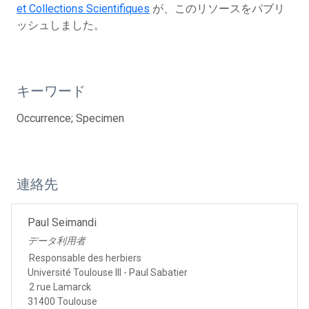
et Collections Scientifiques
が、このリソースをパブリ
ッシュしました。
キーワード
Occurrence; Specimen
連絡先
Paul Seimandi
データ利用者
Responsable des herbiers
Université Toulouse III - Paul Sabatier
2 rue Lamarck
31400 Toulouse