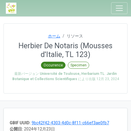
ホーム
リソース
Herbier De Notaris (Mousses
d'Italie, TL 123)
Occurrence
Specimen
最新バージョン
Université de Toulouse, Herbarium TL. Jardin
Botanique et Collections Scientifiques
により出版
12月 23, 2024
GBIF UUID:
9bc42f42-4303-4d0c-8f11-c66ef3ae0fb7
公開日:
2024年12月23日