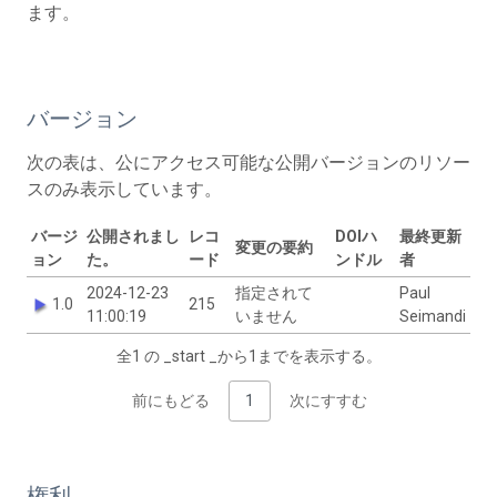
ます。
バージョン
次の表は、公にアクセス可能な公開バージョンのリソー
スのみ表示しています。
バージ
公開されまし
レコ
DOIハ
最終更新
変更の要約
ョン
た。
ード
ンドル
者
2024-12-23
指定されて
Paul
1.0
215
11:00:19
いません
Seimandi
全1 の _start _から1までを表示する。
前にもどる
1
次にすすむ
権利