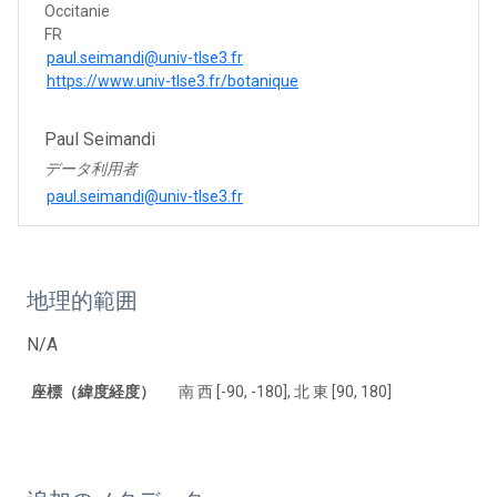
Occitanie
FR
paul.seimandi@univ-tlse3.fr
https://www.univ-tlse3.fr/botanique
Paul Seimandi
データ利用者
paul.seimandi@univ-tlse3.fr
地理的範囲
N/A
座標（緯度経度）
南 西 [-90, -180], 北 東 [90, 180]