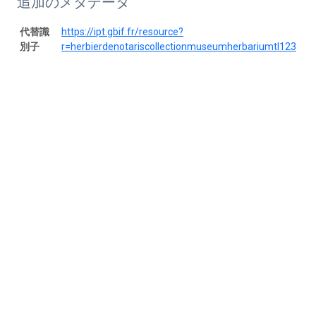
追加のメタデータ
代替識
https://ipt.gbif.fr/resource?
別子
r=herbierdenotariscollectionmuseumherbariumtl123