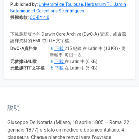
Published by:
Université de Toulouse, Herbarium TL. Jardin
Botanique et Collections Scientifiques
授權條款:
CC-BY 4.0
下載最新版本的 Darwin Core Archive (DwC-A) 資源，或資源
詮釋資料的 EML 或 RTF 文字檔。
DwC-A資料集
下載
215 紀錄 在 Latin 中 (13 KB) - 更
新頻率: 每日一次
元數據EML檔
下載
在 Latin 中 (6 KB)
元數據RTF文字檔
下載
在 Latin 中 (5 KB)
說明
Giuseppe De Notaris (Milano, 18 aprile 1805 – Roma, 22
gennaio 1877) è stato un medico e botanico italiano. 4
classeurs. Chaque planche renvoi vers l'ouvrage