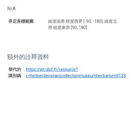
N/A
界定座標範圍
緯度南界 經度西界 [-90, -180], 緯度北
界 經度東界 [90, 180]
額外的詮釋資料
替代的
https://ipt.gbif.fr/resource?
識別碼
r=herbierdenotariscollectionmuseumherbariumtl123