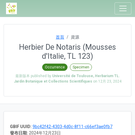
首頁
資源
Herbier De Notaris (Mousses
d'Italie, TL 123)
Occurrence
Specimen
最新版本 published by
Université de Toulouse, Herbarium TL.
Jardin Botanique et Collections Scientifiques
on
12月 23, 2024
GBIF UUID:
9bc42f42-4303-4d0c-8f11-c66ef3ae0fb7
發布日期:
2024年12月23日