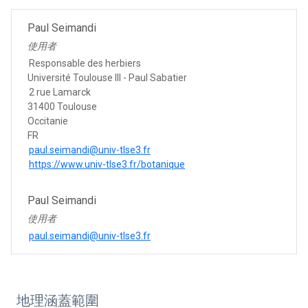
Paul Seimandi
使用者
Responsable des herbiers
Université Toulouse III - Paul Sabatier
2 rue Lamarck
31400 Toulouse
Occitanie
FR
paul.seimandi@univ-tlse3.fr
https://www.univ-tlse3.fr/botanique
Paul Seimandi
使用者
paul.seimandi@univ-tlse3.fr
地理涵蓋範圍