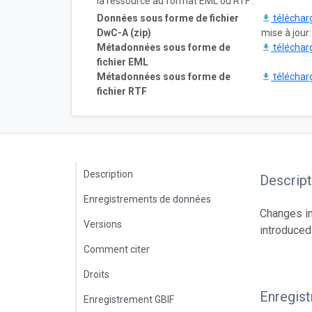
la ressource au format EML ou RTF :
Données sous forme de fichier
téléchar
DwC-A (zip)
mise à jour
Métadonnées sous forme de
téléchar
fichier EML
Métadonnées sous forme de
téléchar
fichier RTF
Description
Descript
Enregistrements de données
Changes in
Versions
introduced
Comment citer
Droits
Enregis
Enregistrement GBIF