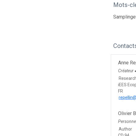
Mots-cl
Samplinge
Contact
Anne Re
Créateur
Researc
iEES Eco
FR
repellin
Olivier 
Personne
Author
CD 94