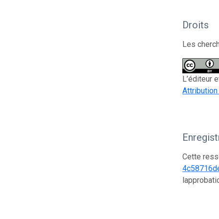
Droits
Les cherch
L’éditeur 
Attribution
Enregis
Cette ress
4c58716d
lapprobati