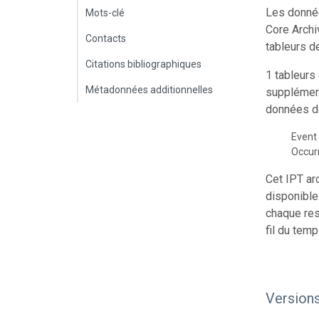
Les donnée
Mots-clé
Core Archi
Contacts
tableurs d
Citations bibliographiques
1 tableurs
Métadonnées additionnelles
supplément
données de
Event
Occur
Cet IPT ar
disponible
chaque res
fil du temp
Version