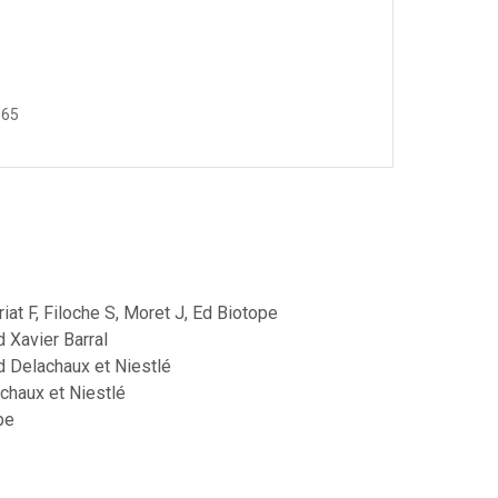
065
at F, Filoche S, Moret J, Ed Biotope
d Xavier Barral
 Delachaux et Niestlé
achaux et Niestlé
pe