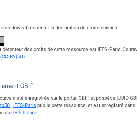
eurs doivent respecter la déclaration de droits suivante:
et détenteur des droits de cette ressource est iEES-Paris. Ce tra
 (CC-BY) 4.0
.
trement GBIF
ource a été enregistrée sur le portail GBIF, et possède lUUID GB
eb58
.
iEES-Paris
publie cette ressource, et est enregistré dan
on du
GBIF France
.