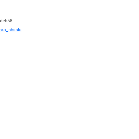
6deb58
flora_obsolu