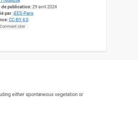
8716deb58
 de publication:
29 avril 2024
ié par:
iEES-Paris
nce:
CC-BY 4.0
Comment citer
luding either spontaneous vegetation or