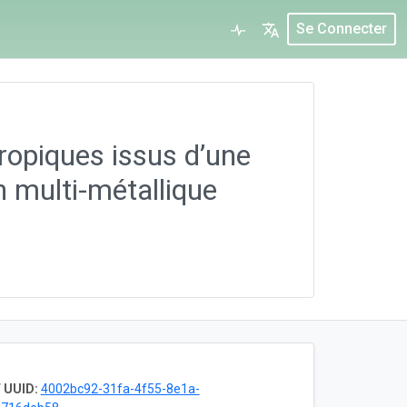
Se Connecter
ropiques issus d’une
n multi-métallique
 UUID:
4002bc92-31fa-4f55-8e1a-