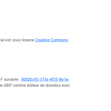
vail est sous licence
Creative Commons
IF suivante :
4002bc92-31fa-4f55-8e1a-
s le GBIF comme éditeur de données avec