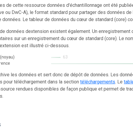
s de cette ressource données d'échantillonnage ont été publi
ve ou DwC-A), le format standard pour partager des données de 
e données. Le tableur de données du cœur de standard (core) co
 de données dextension existent également. Un enregistrement d
aires sur un enregistrement du cœur de standard (core). Le no
xtension est illustré ci-dessous.
 (noyau)
63
rence
chive les données et sert donc de dépôt de données. Les donn
s pour téléchargement dans la section
téléchargements
. Le
tabl
source rendues disponibles de façon publique et permet de trac
s.
s