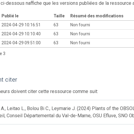
 ci-dessous naffiche que les versions publiées de la ressource
Publié le
Taille
Résumé des modifications
2024-04-29 10:16:51
63
Non fourni
2024-04-29 10:10:40
63
Non fourni
2024-04-29 09:51:00
63
Non fourni
de 3
 citer
eurs doivent citer cette ressource comme suit:
 A., Leitao L., Bolou Bi C., Leymarie J. (2024) Plants of the OBS
eil, Conseil Départemental du Val-de-Marne, OSU Efluve, SNO Ob