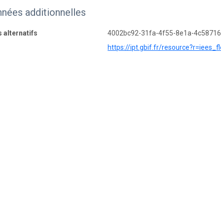
nées additionnelles
s alternatifs
4002bc92-31fa-4f55-8e1a-4c5871
https://ipt.gbif.fr/resource?r=iees_