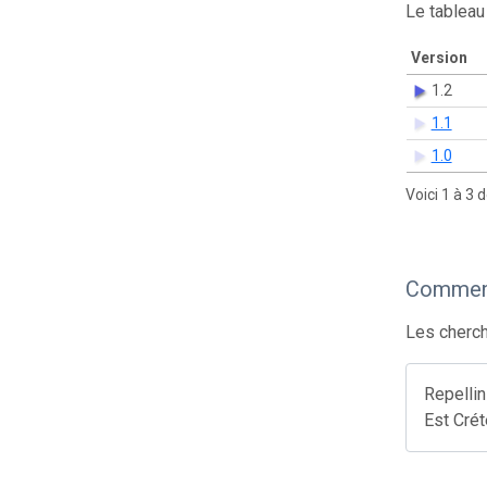
Le tableau
Version
1.2
1.1
1.0
Voici 1 à 3 
Comment
Les cherch
Repellin
Est Crét