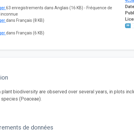
4c5
Date
ger
63 enregistrements dans Anglais (16 KB) - Fréquence de
Publ
: inconnue
Lice
ger
dans Français (8 KB)
ger
dans Français (6 KB)
ion
 plant biodiversity are observed over several years, in plots inc
 species (Poaceae).
trements de données