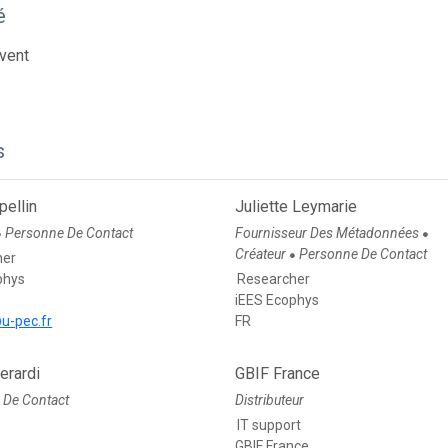
é
vent
s
pellin
Juliette Leymarie
Personne De Contact
Fournisseur Des Métadonnées
●
●
Créateur
Personne De Contact
●
her
phys
Researcher
iEES Ecophys
@u-pec.fr
FR
Berardi
GBIF France
 De Contact
Distributeur
IT support
GBIF France