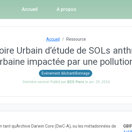
Accueil
A propos
Accueil
Ressource
re Urbain d’étude de SOLs anth
rbaine impactée par une pollutio
Événement déchantillonnage
Dernière version Publié par
iEES-Paris
le
avr. 29, 2024
 en tant quArchive Darwin Core (DwC-A), ou les métadonnées de
GBIF