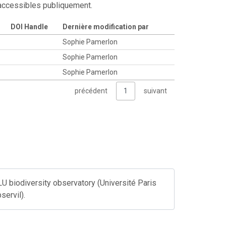
 accessibles publiquement.
DOI Handle
Dernière modification par
Sophie Pamerlon
Sophie Pamerlon
Sophie Pamerlon
précédent
1
suivant
OLU biodiversity observatory (Université Paris
servil).