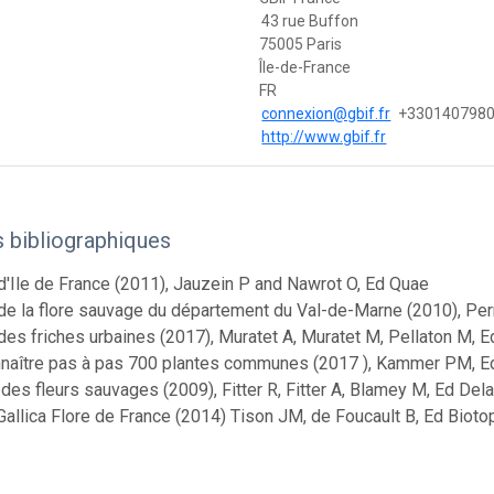
43 rue Buffon
75005 Paris
Île-de-France
FR
connexion@gbif.fr
+330140798
http://www.gbif.fr
s bibliographiques
d'Ile de France (2011), Jauzein P and Nawrot O, Ed Quae
de la flore sauvage du département du Val-de-Marne (2010), Perri
des friches urbaines (2017), Muratet A, Muratet M, Pellaton M, E
naître pas à pas 700 plantes communes (2017 ), Kammer PM, Ed
des fleurs sauvages (2009), Fitter R, Fitter A, Blamey M, Ed Del
Gallica Flore de France (2014) Tison JM, de Foucault B, Ed Bioto