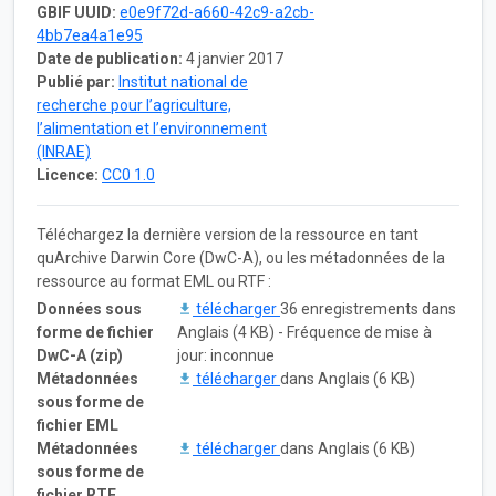
GBIF UUID:
e0e9f72d-a660-42c9-a2cb-
4bb7ea4a1e95
Date de publication:
4 janvier 2017
Publié par:
Institut national de
recherche pour l’agriculture,
l’alimentation et l’environnement
(INRAE)
Licence:
CC0 1.0
Téléchargez la dernière version de la ressource en tant
quArchive Darwin Core (DwC-A), ou les métadonnées de la
ressource au format EML ou RTF :
Données sous
télécharger
36 enregistrements dans
forme de fichier
Anglais (4 KB) - Fréquence de mise à
DwC-A (zip)
jour: inconnue
Métadonnées
télécharger
dans Anglais (6 KB)
sous forme de
fichier EML
Métadonnées
télécharger
dans Anglais (6 KB)
sous forme de
fichier RTF