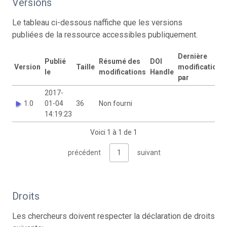
Versions
Le tableau ci-dessous naffiche que les versions
publiées de la ressource accessibles publiquement.
Dernière
Publié
Résumé des
DOI
Version
Taille
modification
le
modifications
Handle
par
2017-
1.0
01-04
36
Non fourni
14:19:23
Voici 1 à 1 de 1
précédent
1
suivant
Droits
Les chercheurs doivent respecter la déclaration de droits