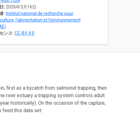
990df7324
日:
2026年3月16日
者:
Institut national de recherche pour
iculture, l’alimentation et l’environnement
AE)
センス:
CC-BY 4.0
n, first as a bycatch from salmonid trapping, then
e river estuary a trapping system controls adult
ear historically). On the occasion of the capture,
o feed this data set.