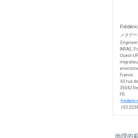
Frédéri
メタデー
Engineer
INRAE, P
Ouest-UP
migrateu
environn
France.
65 rue d
35042 R
FR
frederic
+33 223
地理的