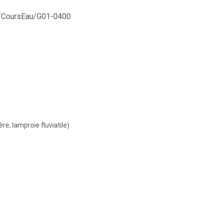
eo/CoursEau/G01-0400
ère, lamproie fluviatile)