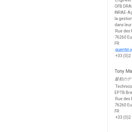
Engineer
OFB DRAS
INRAE-A
la gestio
dans leu
Rue des 
76260 E
FR
quentin.
+33 (0)2
Tony Ma
最初のデ
Technici
EPTB Bre
Rue des 
76260 E
FR
+33 (0)2