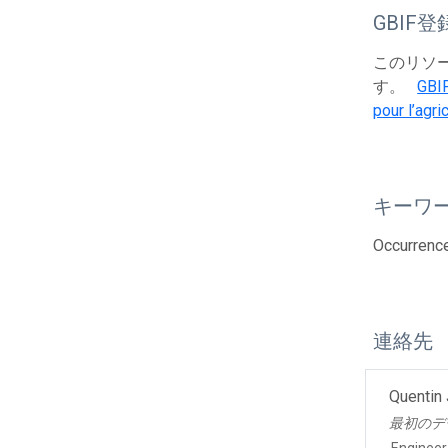
GBIF登
このリソース
す。
GBI
pour l’agri
キーワ
Occurrence
連絡先
Quentin
最初のデ