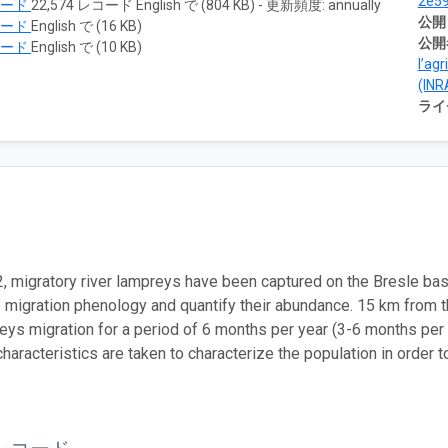
2e5
ロード
22,574 レコード English で (804 KB) - 更新頻度: annually
公開
ロード
English で (16 KB)
公開
ロード
English で (10 KB)
l’agr
(INR
ライ
, migratory river lampreys have been captured on the Bresle basi
 migration phenology and quantify their abundance. 15 km from th
reys migration for a period of 6 months per year (3-6 months per y
haracteristics are taken to characterize the population in order t