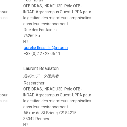
Technician
OFB DRAS, INRAE U3E, Pôle OFB-
pour
INRAE-Agrocampus Ouest-UPPA pour
alins
la gestion des migrateurs amphihalins
dans leur environnement
Rue des Fontaines
76260 Eu
FR
aurelie.flesselle@inrae.fr
+33 (0)2 27 28 06 11
Laurent Beaulaton
最初のデータ採集者
Researcher
OFB DRAS, INRAE U3E, Pôle OFB-
pour
INRAE-Agrocampus Ouest-UPPA pour
alins
la gestion des migrateurs amphihalins
dans leur environnement
65 rue de St Brieuc, CS 84215
35042 Rennes
FR