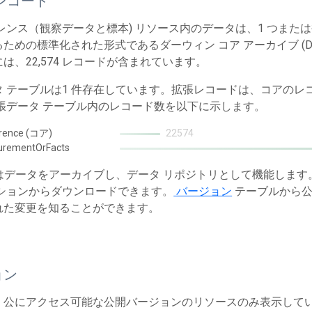
レコード
レンス（観察データと標本) リソース内のデータは、1 つまた
ための標準化された形式であるダーウィン コア アーカイブ (Dw
は、22,574 レコードが含まれています。
タ テーブルは1 件存在しています。拡張レコードは、コアの
拡張データ テーブル内のレコード数を以下に示します。
rence (コア)
22574
urementOrFacts
T はデータをアーカイブし、データ リポジトリとして機能しま
ションからダウンロードできます。
バージョン
テーブルから公
れた変更を知ることができます。
ョン
、公にアクセス可能な公開バージョンのリソースのみ表示して