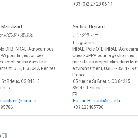
+33 (0)2 27 28 06 11
c Marchand
Nadine Herrard
タ提供者
連絡先
プログラマー
●
Programmer
ole OFB-INRAE-Agrocampus
INRAE, Pole OFB-INRAE-Agrocam
PA pour la gestion des
Ouest-UPPA pour la gestion des
rs amphihalins dans leur
migrateurs amphihalins dans leur
ement, U3E, F-35042, Rennes,
environnement, U3E, F-35042, Re
France.
e St Brieuc, CS 84215
65 rue de St Brieuc, CS 84215
ennes
35042 Rennes
FR
.marchand@inrae.fr
Nadine.Herrard@inrae.fr
485786
+33 223485786
範囲