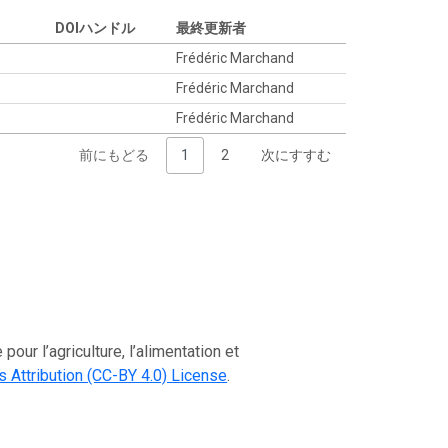
DOIハンドル
最終更新者
Frédéric Marchand
Frédéric Marchand
Frédéric Marchand
前にもどる
1
2
次にすすむ
riculture, l’alimentation et
Attribution (CC-BY 4.0) License
.