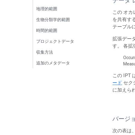
データ 
地理的範囲
この オカ
を共有する
生物分類学的範囲
テーブルに
時間的範囲
拡張デー
プロジェクトデータ
す。 各
収集方法
Occur
追加のメタデータ
Meas
この IP
ード
セク
に加えら
バージ
次の表は