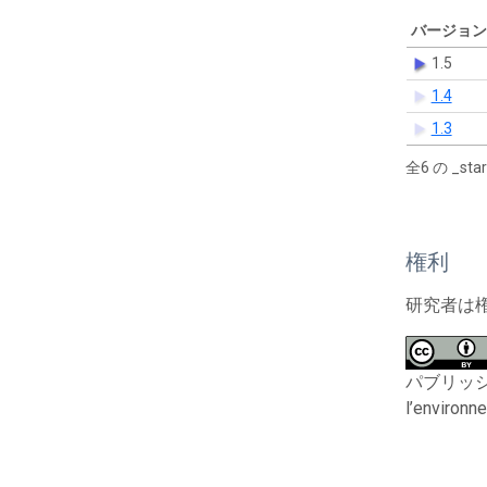
バージョン
1.5
1.4
1.3
全6 の _s
権利
研究者は
パブリッシャーと
l’environn