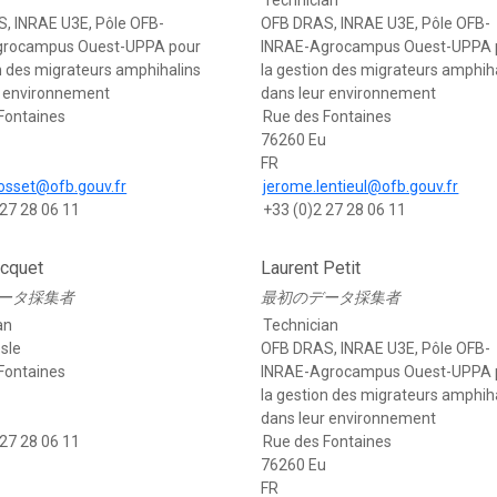
Technician
, INRAE U3E, Pôle OFB-
OFB DRAS, INRAE U3E, Pôle OFB-
grocampus Ouest-UPPA pour
INRAE-Agrocampus Ouest-UPPA 
n des migrateurs amphihalins
la gestion des migrateurs amphih
r environnement
dans leur environnement
Fontaines
Rue des Fontaines
u
76260 Eu
FR
josset@ofb.gouv.fr
jerome.lentieul@ofb.gouv.fr
 27 28 06 11
+33 (0)2 27 28 06 11
cquet
Laurent Petit
ータ採集者
最初のデータ採集者
an
Technician
sle
OFB DRAS, INRAE U3E, Pôle OFB-
Fontaines
INRAE-Agrocampus Ouest-UPPA 
u
la gestion des migrateurs amphih
dans leur environnement
 27 28 06 11
Rue des Fontaines
76260 Eu
FR