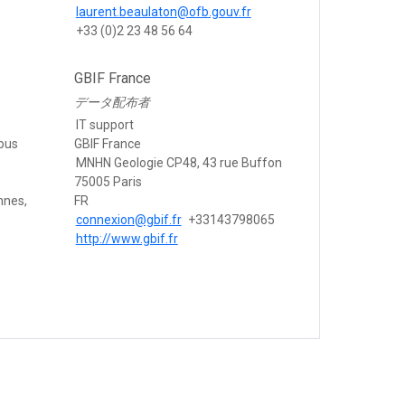
laurent.beaulaton@ofb.gouv.fr
+33 (0)2 23 48 56 64
GBIF France
データ配布者
IT support
pus
GBIF France
MNHN Geologie CP48, 43 rue Buffon
75005 Paris
nnes,
FR
connexion@gbif.fr
+33143798065
http://www.gbif.fr