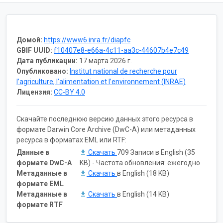
Домой:
https://www6.inra.fr/diapfc
GBIF UUID:
f10407e8-e66a-4c11-aa3c-44607b4e7c49
Дата публикации:
17 марта 2026 г.
Опубликовано:
Institut national de recherche pour
l’agriculture, l’alimentation et l’environnement (INRAE)
Лицензия:
CC-BY 4.0
Скачайте последнюю версию данных этого ресурса в
формате Darwin Core Archive (DwC-A) или метаданных
ресурса в форматах EML или RTF:
Данные в
Скачать
709 Записи в English (35
формате DwC-A
KB) - Частота обновления: ежегодно
Метаданные в
Скачать
в English (18 KB)
формате EML
Метаданные в
Скачать
в English (14 KB)
формате RTF