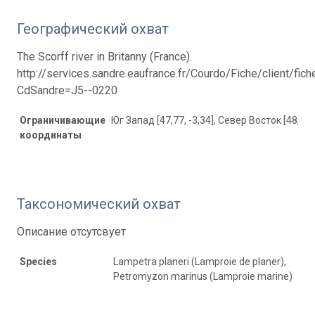
Географический охват
The Scorff river in Britanny (France).
http://services.sandre.eaufrance.fr/Courdo/Fiche/client/fic
CdSandre=J5--0220
Ограничивающие
Юг Запад [47,77, -3,34], Север Восток [48,17, 
координаты
Таксономический охват
Описание отсутсвует
Species
Lampetra planeri (Lamproie de planer),
Petromyzon marinus (Lamproie marine)