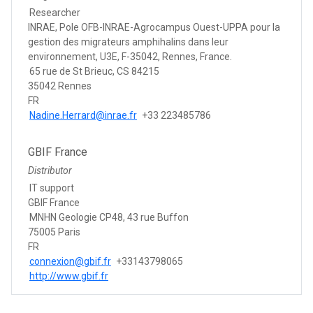
Researcher
INRAE, Pole OFB-INRAE-Agrocampus Ouest-UPPA pour la
gestion des migrateurs amphihalins dans leur
environnement, U3E, F-35042, Rennes, France.
65 rue de St Brieuc, CS 84215
35042 Rennes
FR
Nadine.Herrard@inrae.fr
+33 223485786
GBIF France
Distributor
IT support
GBIF France
MNHN Geologie CP48, 43 rue Buffon
75005 Paris
FR
connexion@gbif.fr
+33143798065
http://www.gbif.fr