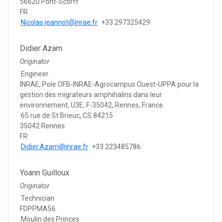
56620 Pont-Scorff
FR
Nicolas.jeannot@inrae.fr
+33 297325429
Didier Azam
Originator
Engineer
INRAE, Pole OFB-INRAE-Agrocampus Ouest-UPPA pour la
gestion des migrateurs amphihalins dans leur
environnement, U3E, F-35042, Rennes, France.
65 rue de St Brieuc, CS 84215
35042 Rennes
FR
Didier.Azam@inrae.fr
+33 223485786
Yoann Guilloux
Originator
Technician
FDPPMA56
Moulin des Princes