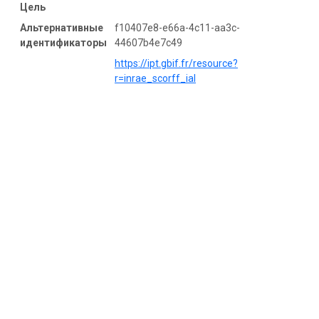
Цель
Альтернативные
f10407e8-e66a-4c11-aa3c-
идентификаторы
44607b4e7c49
https://ipt.gbif.fr/resource?
r=inrae_scorff_ial