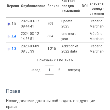
Краткая
внесены
Версия
Опубликовано
Записи
сводка
DOI
последние
изменений
изменения
2026-03-17
update
Frédéric
1.5
709
09:44:41
2025
Marchand
2024-03-12
one more
Frédéric
1.4
664
14:36:51
year
Marchand
2023-03-09
Addition of
Frédéric
1.3
1 215
08:35:33
2022 data
Marchand
Показаны с 1 по 3 из 6
назад
1
2
вперед
Права
Исследователи должны соблюдать следующие
права: