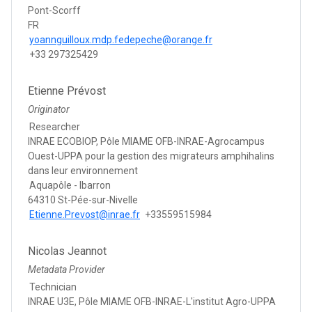
Pont-Scorff
FR
yoannguilloux.mdp.fedepeche@orange.fr
+33 297325429
Etienne Prévost
Originator
Researcher
INRAE ECOBIOP, Pôle MIAME OFB-INRAE-Agrocampus
Ouest-UPPA pour la gestion des migrateurs amphihalins
dans leur environnement
Aquapôle - Ibarron
64310 St-Pée-sur-Nivelle
Etienne.Prevost@inrae.fr
+33559515984
Nicolas Jeannot
Metadata Provider
Technician
INRAE U3E, Pôle MIAME OFB-INRAE-L'institut Agro-UPPA