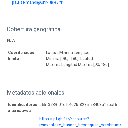
paul.seimandi@univ-tlse3.fr
Cobertura geográfica
N/A
Coordenadas
Latitud Mínima Longitud
límite
Mínima [-90, -180], Latitud
Máxima Longitud Máxima [90, 180]
Metadatos adicionales
Identificadores
a65f3789-01e1-402b-8235-58408a15eaf6
alternativos
https://ipt.gbif.fr/resource?
r=inventaire_husnot_hepatiques_herabriumcolle