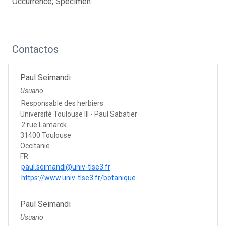
Occurrence; Specimen
Contactos
Paul Seimandi
Usuario
Responsable des herbiers
Université Toulouse III - Paul Sabatier
2 rue Lamarck
31400 Toulouse
Occitanie
FR
paul.seimandi@univ-tlse3.fr
https://www.univ-tlse3.fr/botanique
Paul Seimandi
Usuario