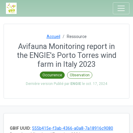
Accueil
Ressource
Avifauna Monitoring report in
the ENGIE's Porto Torres wind
farm in Italy 2023
Occurrence
Observation
Dernière version Publié par
ENGIE
le
oct. 17, 2024
GBIF UUID:
555b415e-f3ab-4366-a0a8-7a18916c9080