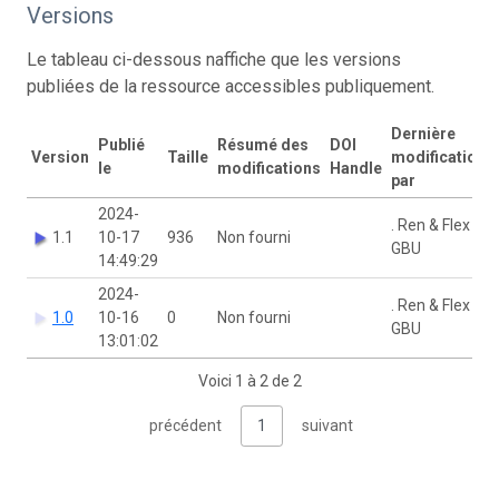
Versions
Le tableau ci-dessous naffiche que les versions
publiées de la ressource accessibles publiquement.
Dernière
Publié
Résumé des
DOI
Version
Taille
modification
le
modifications
Handle
par
2024-
. Ren & Flex
1.1
10-17
936
Non fourni
GBU
14:49:29
2024-
. Ren & Flex
1.0
10-16
0
Non fourni
GBU
13:01:02
Voici 1 à 2 de 2
précédent
1
suivant