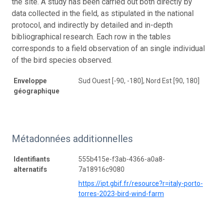
the site. A study has been carried out both directly by
data collected in the field, as stipulated in the national
protocol, and indirectly by detailed and in-depth
bibliographical research. Each row in the tables
corresponds to a field observation of an single individual
of the bird species observed.
Enveloppe
Sud Ouest [-90, -180], Nord Est [90, 180]
géographique
Métadonnées additionnelles
Identifiants
555b415e-f3ab-4366-a0a8-
alternatifs
7a18916c9080
https://ipt.gbif.fr/resource?r=italy-porto-
torres-2023-bird-wind-farm