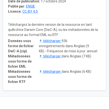
Date de publication:
17 octobre 2024
Publié par:
ENGIE
Licence:
CC-BY 4.0
Téléchargez la dernière version de la ressource en tant
quArchive Darwin Core (DwC-A), ou les métadonnées de la
ressource au format EML ou RTF :
Données sous
télécharger
936
forme de fichier
enregistrements dans Anglais (9
DwC-A (zip)
KB) - Fréquence de mise à jour: annuel
Métadonnées
télécharger
dans Anglais (7 KB)
sous forme de
fichier EML
Métadonnées
télécharger
dans Anglais (6 KB)
sous forme de
fichier RTF