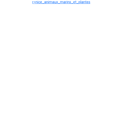
r=nice_animaux_marins_et_plantes