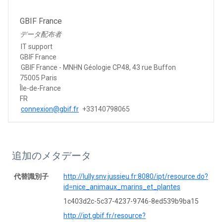
GBIF France
データ配布者
IT support
GBIF France
GBIF France - MNHN Géologie CP48, 43 rue Buffon
75005 Paris
Île-de-France
FR
connexion@gbif.fr
+33140798065
追加のメタデータ
代替識別子
http://lully.snv.jussieu.fr:8080/ipt/resource.do?
id=nice_animaux_marins_et_plantes
1c403d2c-5c37-4237-9746-8ed539b9ba15
http://ipt.gbif.fr/resource?