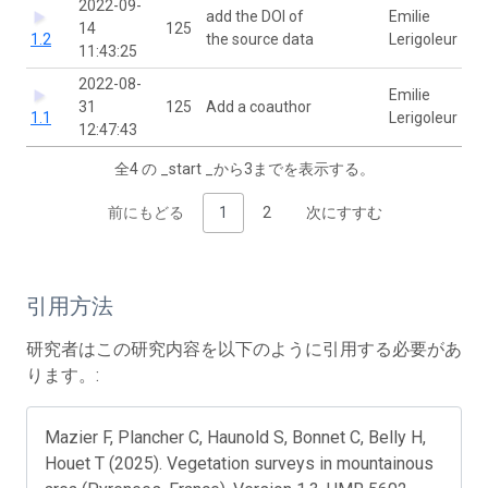
2022-09-
add the DOI of
Emilie
14
125
1.2
the source data
Lerigoleur
11:43:25
2022-08-
Emilie
31
125
Add a coauthor
1.1
Lerigoleur
12:47:43
全4 の _start _から3までを表示する。
前にもどる
1
2
次にすすむ
引用方法
研究者はこの研究内容を以下のように引用する必要があ
ります。:
Mazier F, Plancher C, Haunold S, Bonnet C, Belly H,
Houet T (2025). Vegetation surveys in mountainous