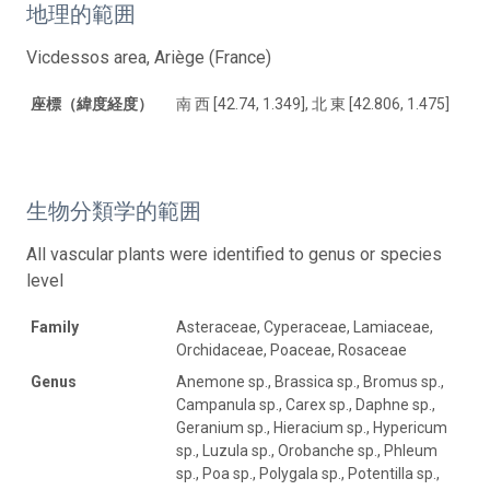
地理的範囲
Vicdessos area, Ariège (France)
座標（緯度経度）
南 西 [42.74, 1.349], 北 東 [42.806, 1.475]
生物分類学的範囲
All vascular plants were identified to genus or species
level
Family
Asteraceae, Cyperaceae, Lamiaceae,
Orchidaceae, Poaceae, Rosaceae
Genus
Anemone sp., Brassica sp., Bromus sp.,
Campanula sp., Carex sp., Daphne sp.,
Geranium sp., Hieracium sp., Hypericum
sp., Luzula sp., Orobanche sp., Phleum
sp., Poa sp., Polygala sp., Potentilla sp.,