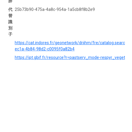
辞
代
25b73b90-475a-4a8c-954a-1a5cb8f8b2e9
替
識
別
子
https://cat.indores.fr/geonetwork/driihm/fre/catalog.searc
ec1a-4b84-98d2-c0095f0a82b4
https://ipt.gbif.fr/resource?r=pastserv_mode-respyr_vegetati