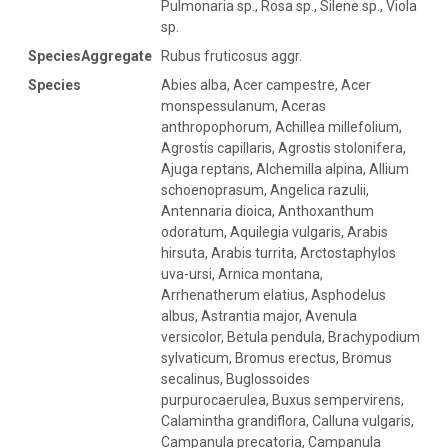
Pulmonaria sp., Rosa sp., Silene sp., Viola
sp.
SpeciesAggregate
Rubus fruticosus aggr.
Species
Abies alba, Acer campestre, Acer monspessulanum, Aceras anthropophorum, Achillea millefolium, Agrostis capillaris, Agrostis stolonifera, Ajuga reptans, Alchemilla alpina, Allium schoenoprasum, Angelica razulii, Antennaria dioica, Anthoxanthum odoratum, Aquilegia vulgaris, Arabis hirsuta, Arabis turrita, Arctostaphylos uva-ursi, Arnica montana, Arrhenatherum elatius, Asphodelus albus, Astrantia major, Avenula versicolor, Betula pendula, Brachypodium sylvaticum, Bromus erectus, Bromus secalinus, Buglossoides purpurocaerulea, Buxus sempervirens, Calamintha grandiflora, Calluna vulgaris, Campanula precatoria, Campanula scheuchzeri, Cardamine impatiens, Carex atrata, Carex divulsa, Carex echinata, Carex flava, Carex nigra, Carex pilulifera, Carex pyrenaica, Carex sempervirens, Carex sylvatica, Carpinus betulus, Cerastium fontanum, Circaea lutetiana, Coincya monensis, Colchicum autumnale, Conopodium pyrenaeum, Cornus sanguinea, Corylus avellana, Crataegus monogyna, Cruciata glabra, Cruciata laevipes, Dactylorhiza maculata, Daphne laureola, Deschampsia flexuosa, Digitalis purpurea, Drosera rotundifolia, Epilobium anagallidifolium, Epilobium montanum, Epipactis helleborine, Eriophorum angustifolium, Eriophorum scheuchzeri, Euphorbia amygdaloides, Euphrasia nemorosa, Fagus sylvatica, Festuca eskia, Festuca heterophylla, Festuca nigrescens, Fragaria vesca, Fraxinus excelsior, Galium mollugo, Galium odoratum, Galium rotundifolium, Galium verum, Genista pilosa, Gentiana acaulis, Gentiana pyrenaica, Geranium nodosum, Geranium robertianum, Geum urbanum, Glechoma hederacea, Hedera helix, Helianthemum nummularium, Helleborus foetidus, Helleborus viridis, Hepatica nobilis, Hieracium pilosella, Homogyne alpina, Hypericum maculatum, Hypericum montanum, Hypericum nummularium, Ilex aquifolium, Impatiens noli-tangere, Jasione montana, Juncus alpinus, Juncus conglomeratus, Juniperus communis, Knautia integrifolia, Lamiastrum galeobdolon, Larix decidua, Lathyrus montanus, Lathyrus ochraceus, Leontodon hispidus, Leucanthemum vulgare, Listera ovata, Lonicera periclymenum, Lonicera xylosteum, Lotus corniculatus, Luzula pilosa, Luzula sudetica, Luzula sylvatica, Lysimachia nemorum, Melampyrum pratense, Melica nutans, Melica uniflora, Meum athamanticum, Moehringia trinervia, Molinia caerulea, Molopospermum peloponnesiacum, Nardus stricta, Narthecium ossifragum, Oxalis acetosella, Paris quadrifolia, Pedicularis pyrenaica, Phl