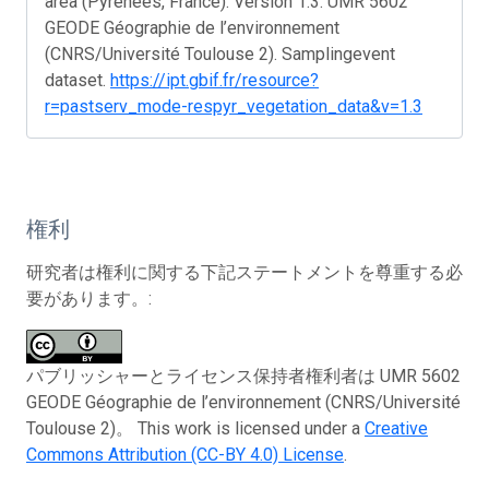
area (Pyrenees, France). Version 1.3. UMR 5602
GEODE Géographie de l’environnement
(CNRS/Université Toulouse 2). Samplingevent
dataset.
https://ipt.gbif.fr/resource?
r=pastserv_mode-respyr_vegetation_data&v=1.3
権利
研究者は権利に関する下記ステートメントを尊重する必
要があります。:
パブリッシャーとライセンス保持者権利者は UMR 5602
GEODE Géographie de l’environnement (CNRS/Université
Toulouse 2)。 This work is licensed under a
Creative
Commons Attribution (CC-BY 4.0) License
.