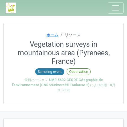
ホーム
リソース
Vegetation surveys in
mountainous area (Pyrenees,
France)
Sampling event
Observation
最新バージョン
UMR 5602 GEODE Géographie de
l’environnement (CNRS/Université Toulouse 2)
により出版
10月
31, 2025