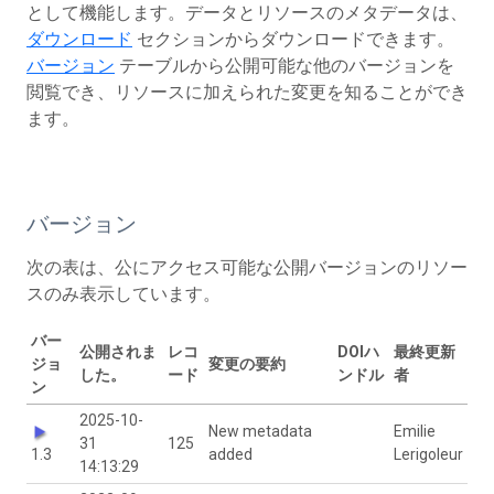
として機能します。データとリソースのメタデータは、
ダウンロード
セクションからダウンロードできます。
バージョン
テーブルから公開可能な他のバージョンを
閲覧でき、リソースに加えられた変更を知ることができ
ます。
バージョン
次の表は、公にアクセス可能な公開バージョンのリソー
スのみ表示しています。
バー
公開されま
レコ
DOIハ
最終更新
ジョ
変更の要約
した。
ード
ンドル
者
ン
2025-10-
New metadata
Emilie
31
125
1.3
added
Lerigoleur
14:13:29