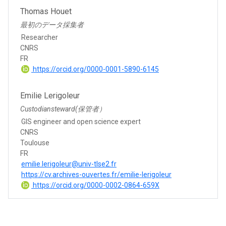
Thomas Houet
最初のデータ採集者
Researcher
CNRS
FR
https://orcid.org/0000-0001-5890-6145
Emilie Lerigoleur
Custodiansteward(保管者）
GIS engineer and open science expert
CNRS
Toulouse
FR
emilie.lerigoleur@univ-tlse2.fr
https://cv.archives-ouvertes.fr/emilie-lerigoleur
https://orcid.org/0000-0002-0864-659X