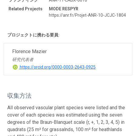
Related Projects
MODE RESPYR
https://anr.fr/Projet-ANR-10-JCJC-1804
プロジェクトに携わる要員:
Florence Mazier
研究代表者
https://orcid.org/0000-0003-2643-0925
収集方法
All observed vascular plant species were listed and the
cover of each species was estimated using the seven
degrees of the Braun-Blanquet scale (r, +, 1, 2, 3, 4, 5) in
quadrats (25 m² for grassalnds, 100 m² for heathlands