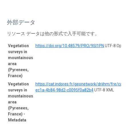
外部データ
リソース データは他の形式で入手可能です。
Vegetation
https://doi.org/10.48579/PRO/9SI1PN
UTF-8 Open
surveys in
mountainous
area
(Pyrenees,
France)
Vegetation
https://cat.indores.fr/geonetwork/driihm/fre/ca
surveys in
ec1a-4b84-98d2-c0095f0a82b4
UTF-8 XML
mountainous
area
(Pyrenees,
France) -
Metadata