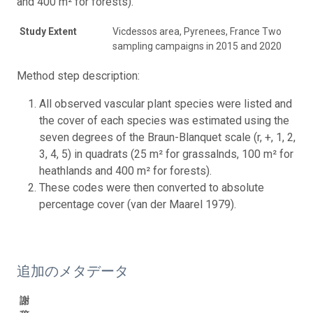
and 400 m² for forests).
Study Extent
Vicdessos area, Pyrenees, France Two
sampling campaigns in 2015 and 2020
Method step description:
All observed vascular plant species were listed and
the cover of each species was estimated using the
seven degrees of the Braun-Blanquet scale (r, +, 1, 2,
3, 4, 5) in quadrats (25 m² for grassalnds, 100 m² for
heathlands and 400 m² for forests).
These codes were then converted to absolute
percentage cover (van der Maarel 1979).
追加のメタデータ
謝