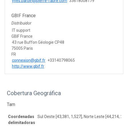
yves.barbin@pierre-fabre.com
33618008179
GBIF France
Distribuidor
IT support
GBIF France
43 rue Buffon Géologie CP48
75005 Paris
FR
connexion@gbif.fr
+33140798065
http://www.gbif.fr
Cobertura Geográfica
Tarn
Coordenadas
Sul Oeste [43,381, 1,527], Norte Leste [44,214, 2,9
delimitadoras