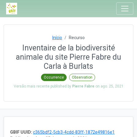
Início
Recurso
Inventaire de la biodiversité
animale du site Pierre Fabre du
Carla à Burlats
Occurrence
Observation
Versão mais recente published by
Pierre Fabre
on
ago. 25, 2021
GBIF UUID:
c365bdf2-5cb3-4cdd-83ff-1872e49816e1