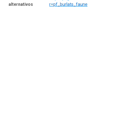
alternativos
r=pf_burlats_faune