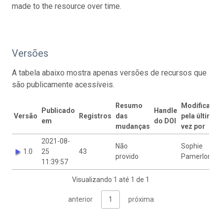
made to the resource over time.
Versões
A tabela abaixo mostra apenas versões de recursos que
são publicamente acessíveis.
Resumo
Modificado
Publicado
Handle
Versão
Registros
das
pela última
em
do DOI
mudanças
vez por
2021-08-
Não
Sophie
1.0
25
43
provido
Pamerlon
11:39:57
Visualizando 1 até 1 de 1
anterior
1
próxima