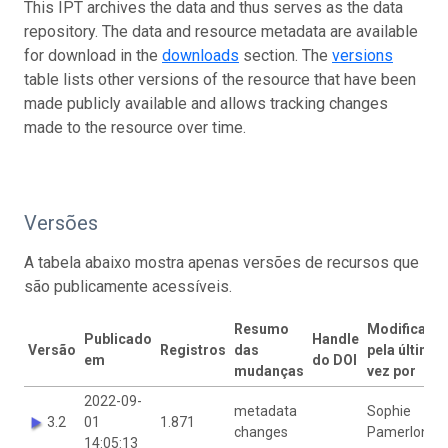
This IPT archives the data and thus serves as the data
repository. The data and resource metadata are available
for download in the
downloads
section. The
versions
table lists other versions of the resource that have been
made publicly available and allows tracking changes
made to the resource over time.
Versões
A tabela abaixo mostra apenas versões de recursos que
são publicamente acessíveis.
Resumo
Modificado
Publicado
Handle
Versão
Registros
das
pela última
em
do DOI
mudanças
vez por
2022-09-
metadata
Sophie
3.2
01
1.871
changes
Pamerlon
14:05:13