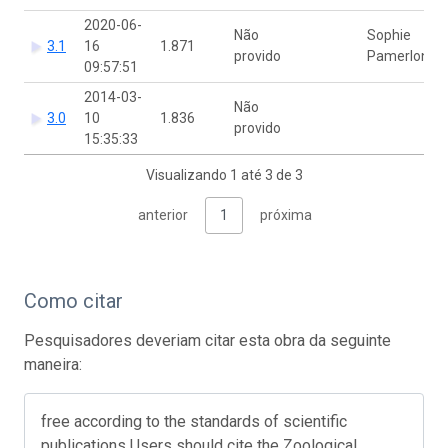
2020-06-
Não
Sophie
3.1
16
1.871
provido
Pamerlon
09:57:51
2014-03-
Não
3.0
10
1.836
provido
15:35:33
Visualizando 1 até 3 de 3
anterior
1
próxima
Como citar
Pesquisadores deveriam citar esta obra da seguinte
maneira:
free according to the standards of scientific
publications Users should cite the Zoological