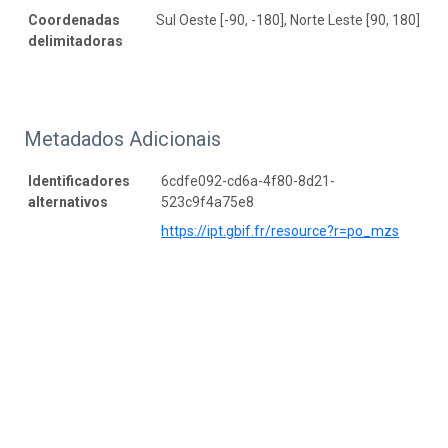
Coordenadas
Sul Oeste [-90, -180], Norte Leste [90, 180]
delimitadoras
Metadados Adicionais
Identificadores
6cdfe092-cd6a-4f80-8d21-
alternativos
523c9f4a75e8
https://ipt.gbif.fr/resource?r=po_mzs