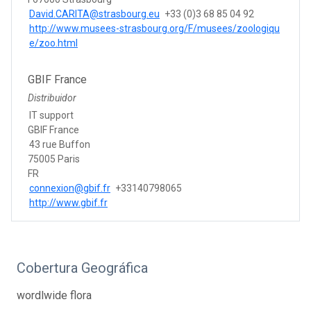
David.CARITA@strasbourg.eu
+33 (0)3 68 85 04 92
http://www.musees-strasbourg.org/F/musees/zoologiqu
e/zoo.html
GBIF France
Distribuidor
IT support
GBIF France
43 rue Buffon
75005 Paris
FR
connexion@gbif.fr
+33140798065
http://www.gbif.fr
Cobertura Geográfica
wordlwide flora