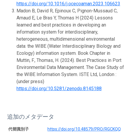
https://doi.org/10.1016/j.ocecoaman.2023.106623
Madon B, David R, Epinoux C, Pignon-Mussaud C,
Arnaud E, Le Bras Y, Thomas H (2024) Lessons
learned and best practices in developing an
information system for interdisciplinary,
heterogeneous, multidimensional environmental
data: the WIBE (Water Interdisciplinary Biology and
Ecology) information system. Book Chapter in
Muttin, F., Thomas, H. (2024). Best Practices in Port
Environmental Data Management. The Case Study of
the WIBE Information System. ISTE Ltd, London :
(under press)
https://doi.org/10.5281/zenodo.8145188
追加のメタデータ
代替識別子
https://doi.org/10.48579/PRO/RGCKQQ