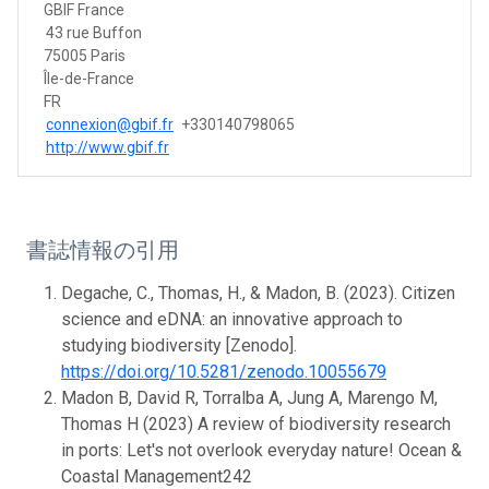
GBIF France
43 rue Buffon
75005 Paris
Île-de-France
FR
connexion@gbif.fr
+330140798065
http://www.gbif.fr
書誌情報の引用
Degache, C., Thomas, H., & Madon, B. (2023). Citizen
science and eDNA: an innovative approach to
studying biodiversity [Zenodo].
https://doi.org/10.5281/zenodo.10055679
Madon B, David R, Torralba A, Jung A, Marengo M,
Thomas H (2023) A review of biodiversity research
in ports: Let's not overlook everyday nature! Ocean &
Coastal Management242