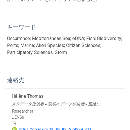
キーワード
Occurrence; Mediterranean Sea; eDNA; Fish; Biodiversity;
Ports; Marina; Alien Species; Citizen Sciences;
Participatory Sciences; Storm
連絡先
Hélène Thomas
メタデータ提供者
最初のデータ採集者
連絡先
●
●
Researcher
LIENSs
FR
https://orcid.org/0000-0002-7932-6841