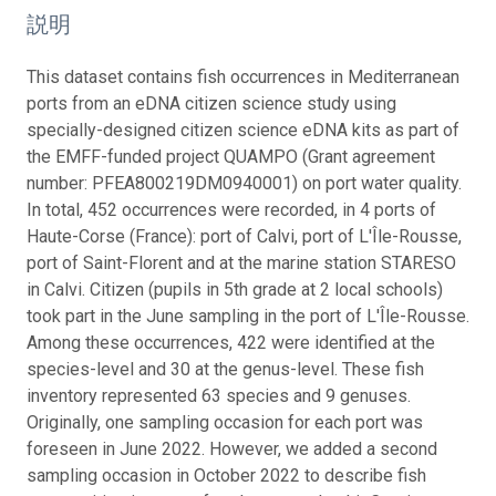
説明
This dataset contains fish occurrences in Mediterranean
ports from an eDNA citizen science study using
specially-designed citizen science eDNA kits as part of
the EMFF-funded project QUAMPO (Grant agreement
number: PFEA800219DM0940001) on port water quality.
In total, 452 occurrences were recorded, in 4 ports of
Haute-Corse (France): port of Calvi, port of L'Île-Rousse,
port of Saint-Florent and at the marine station STARESO
in Calvi. Citizen (pupils in 5th grade at 2 local schools)
took part in the June sampling in the port of L'Île-Rousse.
Among these occurrences, 422 were identified at the
species-level and 30 at the genus-level. These fish
inventory represented 63 species and 9 genuses.
Originally, one sampling occasion for each port was
foreseen in June 2022. However, we added a second
sampling occasion in October 2022 to describe fish