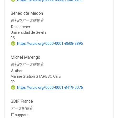
Bénédicte Madon
最初のデータ採集者
Researcher
Universidad de Sevilla
ES
https://orcid.org/0000-0001-8608-3895
Michel Marengo
最初のデータ採集者
Author
Marine Station STARESO Calvi
FR
https://orcid.org/0000-0001-8419-5076
GBIF France
データ配布者
IT support