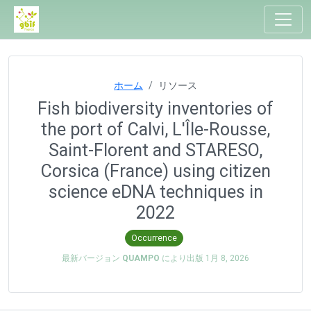
ホーム
リソース
Fish biodiversity inventories of
the port of Calvi, L'Île-Rousse,
Saint-Florent and STARESO,
Corsica (France) using citizen
science eDNA techniques in
2022
Occurrence
最新バージョン
QUAMPO
により出版
1月 8, 2026