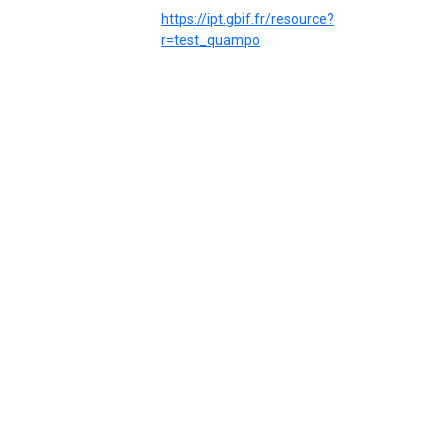
https://ipt.gbif.fr/resource?
r=test_quampo