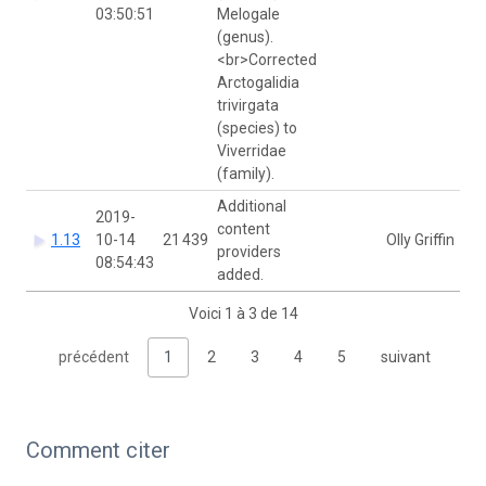
03:50:51
Melogale
(genus).
<br>Corrected
Arctogalidia
trivirgata
(species) to
Viverridae
(family).
Additional
2019-
content
1.13
10-14
21 439
Olly Griffin
providers
08:54:43
added.
Voici 1 à 3 de 14
précédent
1
2
3
4
5
suivant
Comment citer