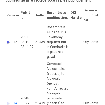
publiées de la ressource accessibles publiquement.
Dernière
Publié
Résumé des
DOI
Version
Taille
modification
le
modifications
Handle
par
Bos frontalis -
> Bos gaurus.
2021-
Taxonomy
1.15
03-19
21 439
disputed, but
Olly Griffin
03:11:27
in Cambodia it
is gaur, not
gayal.
Corrected
Meles meles
(species) to
Melogale
(genus).
<br>Corrected
Melogale
2020-
personata
1.14
05-27
21 439
(species) to
Olly Griffin