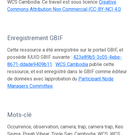
WCS Cambodia. Ce travail est sous licence
Creative
Commons Attribution Non Commercial (CC-BY-NC) 4.0
.
Enregistrement GBIF
Cette ressource a été enregistrée sur le portail GBIF, et
possède lUUID GBIF suivante :
423e89b5-3c05-4ebe-
8671-ddade9409b11
.
WCS Cambodia
publie cette
ressource, et est enregistré dans le GBIF comme éditeur
de données avec lapprobation du
Participant Node
Managers Committee
.
Mots-clé
Occurrence; observation; camera; trap; camera trap; Keo
Seima; Preah Vihear; Tonle Sap; Cambodia; WCS; WCS