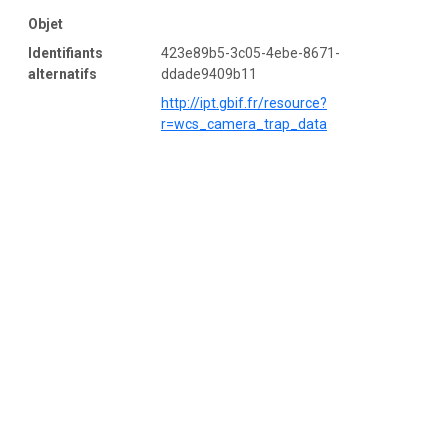
Objet
Identifiants
423e89b5-3c05-4ebe-8671-
alternatifs
ddade9409b11
http://ipt.gbif.fr/resource?
r=wcs_camera_trap_data