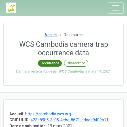
Accueil
Ressource
WCS Cambodia camera trap
occurrence data
Occurrence
Observation
Dernière version Publié par
WCS Cambodia
le
mars 19, 2021
Accueil:
https://cambodia.wcs.org
GBIF UUID:
423e89b5-3c05-4ebe-8671-ddade9409b11
Date de publication:
19 mars 2021