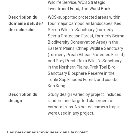
Wildlife Service, WCS Strategic
Investment Fund, The World Bank.
Description du
WCS-supported protected areas within
domaine détude /
four major Cambodian landscapes: Keo
de recherche
Seima Wildlife Sanctuary (formerly
Seima Protection Forest, formerly Seima
Biodiversity Conservation Area) in the
Eastern Plains, Chhep Wildlife Sanctuary
(formerly Preah Vihear Protected Forest)
and Prey Preah Roka Wildlife Sanctuary
in the Northern Plains, Prek Toal Bird
Sanctuary Biosphere Reserve in the
Tonle Sap Flooded Forest, and coastal
Koh Kong.
Description du
Study design varied by project. Includes
design
random and targeted placement of
camera traps. No baited camera traps
were used in any project.
Les personnes impliquées dans le projet: