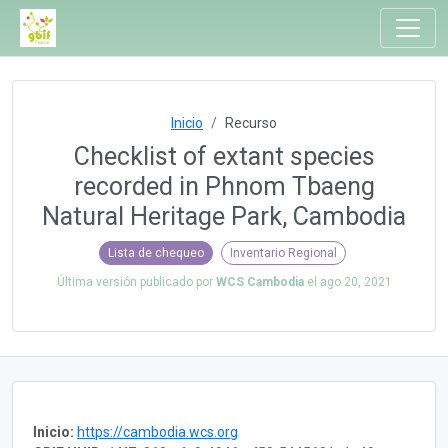
Inicio
Recurso
Checklist of extant species
recorded in Phnom Tbaeng
Natural Heritage Park, Cambodia
Lista de chequeo
Inventario Regional
Última versión publicado por
WCS Cambodia
el
ago 20, 2021
Inicio:
https://cambodia.wcs.org