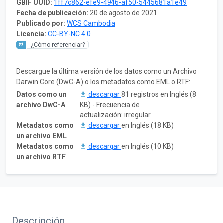
GBIF UUID:
1ff7c862-efe9-4946-af50-5445681a1e49
Fecha de publicación:
20 de agosto de 2021
Publicado por:
WCS Cambodia
Licencia:
CC-BY-NC 4.0
¿Cómo referenciar?
Descargue la última versión de los datos como un Archivo
Darwin Core (DwC-A) o los metadatos como EML o RTF:
Datos como un
descargar
81 registros en Inglés (8
archivo DwC-A
KB) - Frecuencia de
actualización: irregular
Metadatos como
descargar
en Inglés (18 KB)
un archivo EML
Metadatos como
descargar
en Inglés (10 KB)
un archivo RTF
Descripción