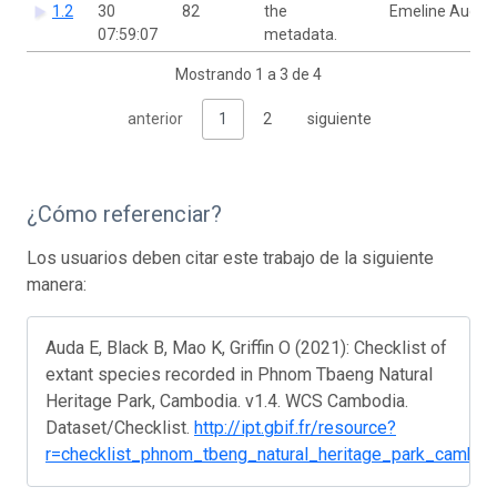
1.2
30
82
the
Emeline Auda
07:59:07
metadata.
Mostrando 1 a 3 de 4
anterior
1
2
siguiente
¿Cómo referenciar?
Los usuarios deben citar este trabajo de la siguiente
manera:
Auda E, Black B, Mao K, Griffin O (2021): Checklist of
extant species recorded in Phnom Tbaeng Natural
Heritage Park, Cambodia. v1.4. WCS Cambodia.
Dataset/Checklist.
http://ipt.gbif.fr/resource?
r=checklist_phnom_tbeng_natural_heritage_park_cambod