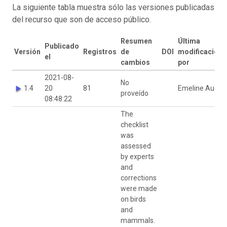
La siguiente tabla muestra sólo las versiones publicadas
del recurso que son de acceso público.
Resumen
Última
Publicado
Versión
Registros
de
DOI
modificación
el
cambios
por
2021-08-
No
1.4
20
81
Emeline Auda
proveído
08:48:22
The
checklist
was
assessed
by experts
and
corrections
were made
on birds
and
mammals.