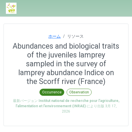
ホーム
リソース
Abundances and biological traits
of the juveniles lamprey
sampled in the survey of
lamprey abundance Indice on
the Scorff river (France)
Occurrence
Observation
最新バージョン
Institut national de recherche pour l’agriculture,
l’alimentation et l’environnement (INRAE)
により出版
3月 17,
2026