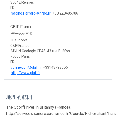
35042 Rennes
FR
Nadine.Herrard@inrae.fr
+33 223485786
GBIF France
データ配布者
IT support
GBIF France
MNHN Geologie CP48, 43 rue Buffon
75005 Paris
FR
connexion@gbif.fr
+33143798065
http://www.gbif.fr
地理的範囲
The Scorff river in Britanny (France).
http://services.sandre.eaufrance.fr/Courdo/Fiche/client/fic