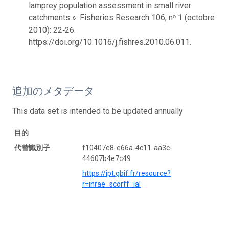
lamprey population assessment in small river
catchments ». Fisheries Research 106, nᵒ 1 (octobre
2010): 22‑26.
https://doi.org/10.1016/j.fishres.2010.06.011.
追加のメタデータ
This data set is intended to be updated annually
目的
代替識別子
f10407e8-e66a-4c11-aa3c-
44607b4e7c49
https://ipt.gbif.fr/resource?
r=inrae_scorff_ial