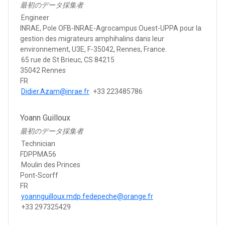
最初のデータ採集者
Engineer
INRAE, Pole OFB-INRAE-Agrocampus Ouest-UPPA pour la
gestion des migrateurs amphihalins dans leur
environnement, U3E, F-35042, Rennes, France.
65 rue de St Brieuc, CS 84215
35042 Rennes
FR
Didier.Azam@inrae.fr
+33 223485786
Yoann Guilloux
最初のデータ採集者
Technician
FDPPMA56
Moulin des Princes
Pont-Scorff
FR
yoannguilloux.mdp.fedepeche@orange.fr
+33 297325429