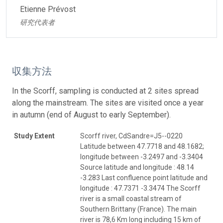
Etienne Prévost
研究代表者
収集方法
In the Scorff, sampling is conducted at 2 sites spread
along the mainstream. The sites are visited once a year
in autumn (end of August to early September).
Study Extent
Scorff river, CdSandre=J5--0220
Latitude between 47.7718 and 48.1682;
longitude between -3.2497 and -3.3404
Source latitude and longitude : 48.14
-3.283 Last confluence point latitude and
longitude : 47.7371 -3.3474 The Scorff
river is a small coastal stream of
Southern Brittany (France). The main
river is 78,6 Km long including 15 km of