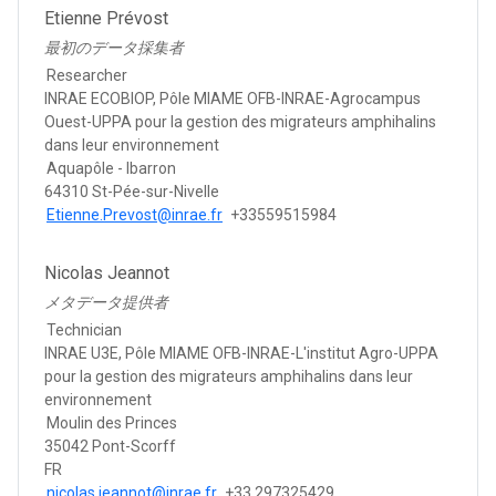
Etienne Prévost
最初のデータ採集者
Researcher
INRAE ECOBIOP, Pôle MIAME OFB-INRAE-Agrocampus
Ouest-UPPA pour la gestion des migrateurs amphihalins
dans leur environnement
Aquapôle - Ibarron
64310 St-Pée-sur-Nivelle
Etienne.Prevost@inrae.fr
+33559515984
Nicolas Jeannot
メタデータ提供者
Technician
INRAE U3E, Pôle MIAME OFB-INRAE-L'institut Agro-UPPA
pour la gestion des migrateurs amphihalins dans leur
environnement
Moulin des Princes
35042 Pont-Scorff
FR
nicolas.jeannot@inrae.fr
+33 297325429