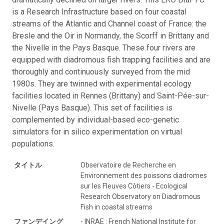
is a Research Infrastructure based on four coastal
streams of the Atlantic and Channel coast of France: the
Bresle and the Oir in Normandy, the Scorff in Brittany and
the Nivelle in the Pays Basque. These four rivers are
equipped with diadromous fish trapping facilities and are
thoroughly and continuously surveyed from the mid
1980s. They are twinned with experimental ecology
facilities located in Rennes (Brittany) and Saint-Pée-sur-
Nivelle (Pays Basque). This set of facilities is
complemented by individual-based eco-genetic
simulators for in silico experimentation on virtual
populations.
タイトル
Observatoire de Recherche en
Environnement des poissons diadromes
sur les Fleuves Côtiers - Ecological
Research Observatory on Diadromous
Fish in coastal streams
ファンデイング
- INRAE : French National Institute for