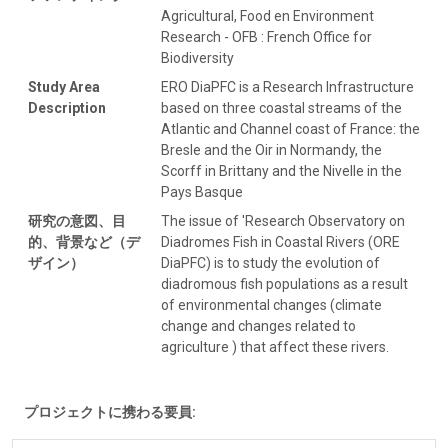
Agricultural, Food en Environment
Research - OFB : French Office for
Biodiversity
Study Area
ERO DiaPFC is a Research Infrastructure
Description
based on three coastal streams of the
Atlantic and Channel coast of France: the
Bresle and the Oir in Normandy, the
Scorff in Brittany and the Nivelle in the
Pays Basque
研究の意図、目
The issue of 'Research Observatory on
的、背景など（デ
Diadromes Fish in Coastal Rivers (ORE
ザイン）
DiaPFC) is to study the evolution of
diadromous fish populations as a result
of environmental changes (climate
change and changes related to
agriculture ) that affect these rivers.
プロジェクトに携わる要員: