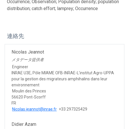
Occurrence; Observation; Population density; population
distribution; catch effort; lamprey; Occurrence
連絡先
Nicolas Jeannot
メタデータ提供者
Engineer
INRAE U3E, Pôle MIAME OFB-INRAE-L'institut Agro-UPPA
pour la gestion des migrateurs amphihalins dans leur
environnement
Moulin des Princes
56620 Pont-Scorff
FR
Nicolas.jeannot@inrae.fr
+33 297325429
Didier Azam