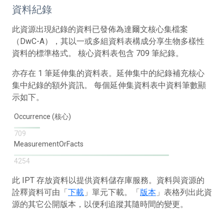
資料紀錄
此資源出現紀錄的資料已發佈為達爾文核心集檔案
（DwC-A），其以一或多組資料表構成分享生物多樣性
資料的標準格式。 核心資料表包含 709 筆紀錄。
亦存在 1 筆延伸集的資料表。延伸集中的紀錄補充核心
集中紀錄的額外資訊。 每個延伸集資料表中資料筆數顯
示如下。
Occurrence (核心)
709
MeasurementOrFacts
4254
此 IPT 存放資料以提供資料儲存庫服務。資料與資源的
詮釋資料可由「
下載
」單元下載。「
版本
」表格列出此資
源的其它公開版本，以便利追蹤其隨時間的變更。