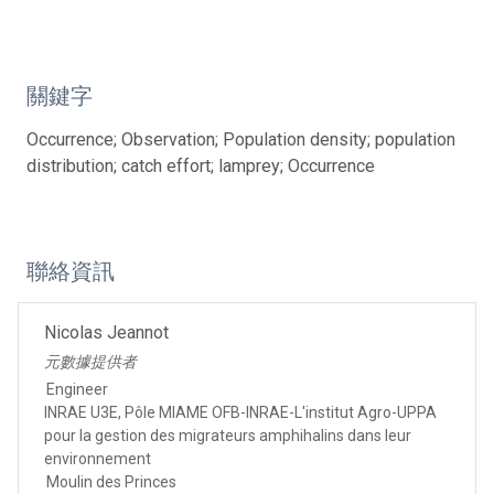
關鍵字
Occurrence; Observation; Population density; population
distribution; catch effort; lamprey; Occurrence
聯絡資訊
Nicolas Jeannot
元數據提供者
Engineer
INRAE U3E, Pôle MIAME OFB-INRAE-L'institut Agro-UPPA
pour la gestion des migrateurs amphihalins dans leur
environnement
Moulin des Princes