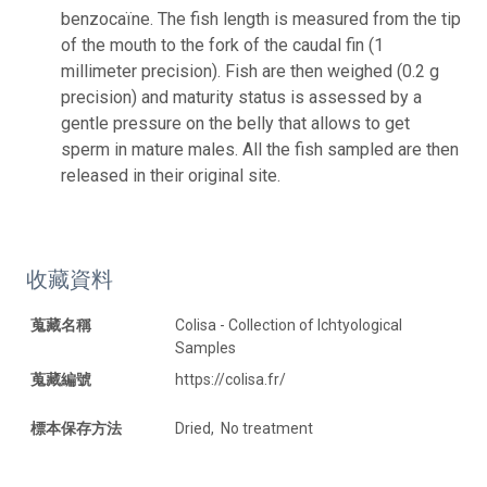
benzocaïne. The fish length is measured from the tip
of the mouth to the fork of the caudal fin (1
millimeter precision). Fish are then weighed (0.2 g
precision) and maturity status is assessed by a
gentle pressure on the belly that allows to get
sperm in mature males. All the fish sampled are then
released in their original site.
收藏資料
蒐藏名稱
Colisa - Collection of Ichtyological
Samples
蒐藏編號
https://colisa.fr/
標本保存方法
Dried, No treatment