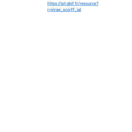
https://ipt.gbif.fr/resource?
r=inrae_scorff_ial