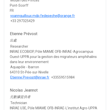
Moulin des Princes
Pont-Scorff
FR
yoannguilloux.mdp.fedepeche@orange.fr
+33 297325429
Etienne Prévost
出處
Researcher
INRAE ECOBIOP, Pôle MIAME OFB-INRAE-Agrocampus
Ouest-UPPA pour la gestion des migrateurs amphihalins
dans leur environnement
Aquapôle - Ibarron
64310 St-Pée-sur-Nivelle
Etienne.Prevost@inrae.fr
+33559515984
Nicolas Jeannot
元數據提供者
Technician
INRAE U3E, Pôle MIAME OFB-INRAE-L'institut Agro-UPPA