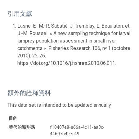
引用文獻
Lasne, E., M.-R. Sabatié, J. Tremblay, L. Beaulaton, et
J.-M. Roussel. « A new sampling technique for larval
lamprey population assessment in small river
catchments ». Fisheries Research 106, nᵒ 1 (octobre
2010): 22‑26.
https://doi.org/10.1016/j.fishres.2010.06.011.
額外的詮釋資料
This data set is intended to be updated annually
目的
替代的識別碼
f10407e8-e66a-4c11-aa3c-
44607b4e7c49