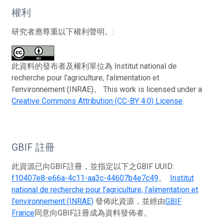
權利
研究者應尊重以下權利聲明。:
此資料的發布者及權利單位為 Institut national de
recherche pour l’agriculture, l’alimentation et
l’environnement (INRAE)。 This work is licensed under a
Creative Commons Attribution (CC-BY 4.0) License
.
GBIF 註冊
此資源已向GBIF註冊，並指定以下之GBIF UUID:
f10407e8-e66a-4c11-aa3c-44607b4e7c49
。
Institut
national de recherche pour l’agriculture, l’alimentation et
l’environnement (INRAE)
發佈此資源，並經由
GBIF
France
同意向GBIF註冊成為資料發佈者。