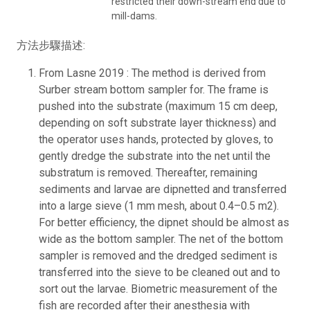
restricted their down-stream end due to
mill-dams.
方法步驟描述:
From Lasne 2019 : The method is derived from
Surber stream bottom sampler for. The frame is
pushed into the substrate (maximum 15 cm deep,
depending on soft substrate layer thickness) and
the operator uses hands, protected by gloves, to
gently dredge the substrate into the net until the
substratum is removed. Thereafter, remaining
sediments and larvae are dipnetted and transferred
into a large sieve (1 mm mesh, about 0.4–0.5 m2).
For better efficiency, the dipnet should be almost as
wide as the bottom sampler. The net of the bottom
sampler is removed and the dredged sediment is
transferred into the sieve to be cleaned out and to
sort out the larvae. Biometric measurement of the
fish are recorded after their anesthesia with