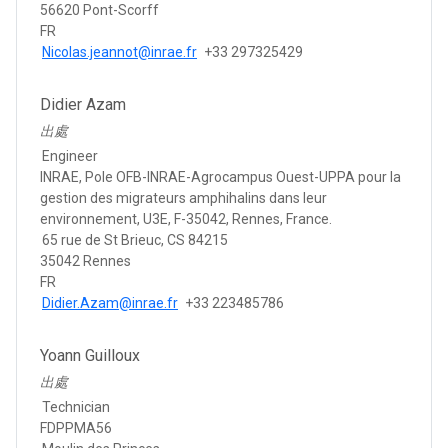
56620 Pont-Scorff
FR
Nicolas.jeannot@inrae.fr
+33 297325429
Didier Azam
出處
Engineer
INRAE, Pole OFB-INRAE-Agrocampus Ouest-UPPA pour la
gestion des migrateurs amphihalins dans leur
environnement, U3E, F-35042, Rennes, France.
65 rue de St Brieuc, CS 84215
35042 Rennes
FR
Didier.Azam@inrae.fr
+33 223485786
Yoann Guilloux
出處
Technician
FDPPMA56