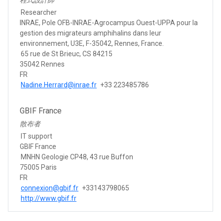
Researcher
INRAE, Pole OFB-INRAE-Agrocampus Ouest-UPPA pour la
gestion des migrateurs amphihalins dans leur
environnement, U3E, F-35042, Rennes, France.
65 rue de St Brieuc, CS 84215
35042 Rennes
FR
Nadine.Herrard@inrae.fr
+33 223485786
GBIF France
散布者
IT support
GBIF France
MNHN Geologie CP48, 43 rue Buffon
75005 Paris
FR
connexion@gbif.fr
+33143798065
http://www.gbif.fr