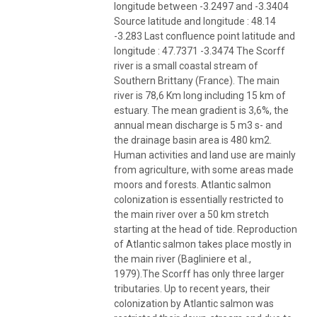
longitude between -3.2497 and -3.3404
Source latitude and longitude : 48.14
-3.283 Last confluence point latitude and
longitude : 47.7371 -3.3474 The Scorff
river is a small coastal stream of
Southern Brittany (France). The main
river is 78,6 Km long including 15 km of
estuary. The mean gradient is 3,6%, the
annual mean discharge is 5 m3 s- and
the drainage basin area is 480 km2.
Human activities and land use are mainly
from agriculture, with some areas made
moors and forests. Atlantic salmon
colonization is essentially restricted to
the main river over a 50 km stretch
starting at the head of tide. Reproduction
of Atlantic salmon takes place mostly in
the main river (Bagliniere et al.,
1979).The Scorff has only three larger
tributaries. Up to recent years, their
colonization by Atlantic salmon was