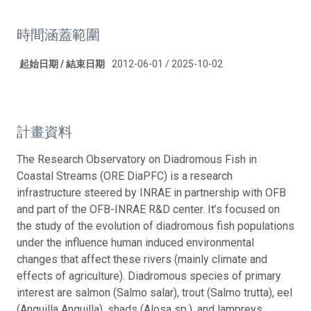
時間涵蓋範圍
起始日期 / 結束日期
2012-06-01 / 2025-10-02
計畫資料
The Research Observatory on Diadromous Fish in
Coastal Streams (ORE DiaPFC) is a research
infrastructure steered by INRAE in partnership with OFB
and part of the OFB-INRAE R&D center. It’s focused on
the study of the evolution of diadromous fish populations
under the influence human induced environmental
changes that affect these rivers (mainly climate and
effects of agriculture). Diadromous species of primary
interest are salmon (Salmo salar), trout (Salmo trutta), eel
(Anguilla Anguilla), shads (Alosa sp.), and lampreys