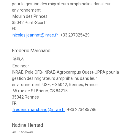
pour la gestion des migrateurs amphihalins dans leur
environnement
Moulin des Princes
35042 Pont-Scorff
FR
nicolas.jeannot@inrae.fr
+33 297325429
Frédéric Marchand
連絡人
Engineer
INRAE, Pole OFB-INRAE-Agrocampus Ouest-UPPA pour la
gestion des migrateurs amphihalins dans leur
environnement, U3E, F-35042, Rennes, France.
65 rue de St Brieuc, CS 84215
35042 Rennes
FR
frederic.marchand@inrae.fr
+33 223485786
Nadine Herrard
程式設計師