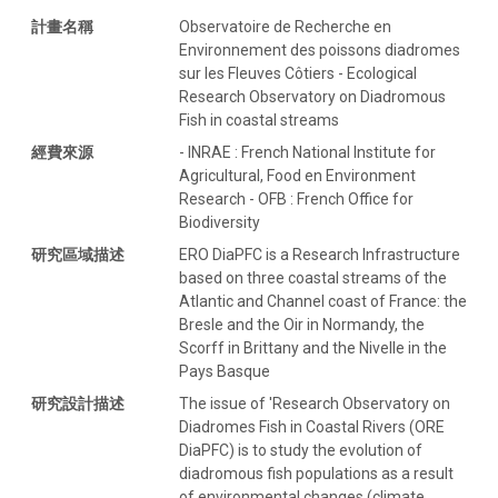
計畫名稱
Observatoire de Recherche en
Environnement des poissons diadromes
sur les Fleuves Côtiers - Ecological
Research Observatory on Diadromous
Fish in coastal streams
經費來源
- INRAE : French National Institute for
Agricultural, Food en Environment
Research - OFB : French Office for
Biodiversity
研究區域描述
ERO DiaPFC is a Research Infrastructure
based on three coastal streams of the
Atlantic and Channel coast of France: the
Bresle and the Oir in Normandy, the
Scorff in Brittany and the Nivelle in the
Pays Basque
研究設計描述
The issue of 'Research Observatory on
Diadromes Fish in Coastal Rivers (ORE
DiaPFC) is to study the evolution of
diadromous fish populations as a result
of environmental changes (climate