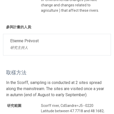
change and changes related to
agriculture ) that affect these rivers.
參與計畫的人員:
Etienne Prévost
研究主持人
取樣方法
In the Scorff, sampling is conducted at 2 sites spread
along the mainstream. The sites are visited once a year
in autumn (end of August to early September).
研究範圍
Scorff river, CdSandre=J5--0220
Latitude between 47.7718 and 48.1682;